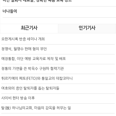
이단 탈퇴자 대표들, 정확한 복음 교육 강조
너나들이
최근기사
인기기사
요한계시록 반증 세미나 개최
정명석, 월명수 판매 혐의 부인
예장통합, 이단 예방 교육자료 제작 및 배포
정통의 가면을 쓴 박옥수 구원파 협력기관
튀르키예의 페토(FETO)와 통일교의 데칼코마니
여호와의 증인 탈퇴자를 돕는 탈퇴자들
사이비 헌터 방송 이후
탈(脫) 하나님의교회, 마음의 감옥을 허무는 일