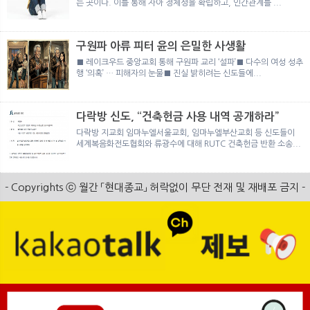
는 곳이다. 이를 통해 자아 정체성을 확립하고, 인간관계를 ...
구원파 아류 피터 윤의 은밀한 사생활
■ 레이크우드 중앙교회 통해 구원파 교리 ‘설파’■ 다수의 여성 성추
행 ‘의혹’ … 피해자의 눈물■ 진실 밝히려는 신도들에...
다락방 신도, “건축헌금 사용 내역 공개하라”
다락방 지교회 임마누엘서울교회, 임마누엘부산교회 등 신도들이
세계복음화전도협회와 류광수에 대해 RUTC 건축헌금 반환 소송...
- Copyrights ⓒ 월간 「현대종교」 허락없이 무단 전재 및 재배포 금지 -