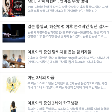
MBC ‘사이비헌터’, 연이은 수상 영예
MBC ‘사이비헌터’가 다수의 상을 수상하며 호평을 받고 있다.고 탁
명환 소장 살해 사건을 재조명한 ‘사이비헌터’가 한국PD연...
일본 통일교, 해산명령 이후 본격적인 청산 절차
돌입
일본 세계평화통일가정연합(世界平和統一家庭聯合, 통일교)이 해
산명령 이후 본격적인 청산 절차에 들어갔다. 일본 법원은 고액 ...
여호와의 증인 탈퇴자를 돕는 탈퇴자들
여호와의 증인은 왕따 정책(shunning)을 고수하고 있다. 내보낸 자
(제명자나 이탈자)에 대해 관계를 끊게 함으로써, 다시 회중으...
이단 2세의 아픔
부모는 스스로 이단을 선택했지만, 2세들은 운명적으로 이단 가정
에서 태어나 자라났다. 부모는 자신의 선택에 대해 책임지는 것...
여호와의 증인 2세와 학교생활
학교는 미래를 준비하고, 또래와의 생활을 통해 사회를 미리 경험하