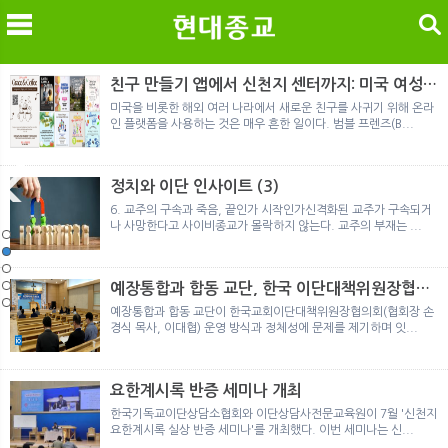
검색
친구 만들기 앱에서 신천지 센터까지: 미국 여성이
경험한 9개월 포섭의 전 과정
미국을 비롯한 해외 여러 나라에서 새로운 친구를 사귀기 위해 온라
인 플랫폼을 사용하는 것은 매우 흔한 일이다. 범블 프렌즈(B...
메
검
정치와 이단 인사이트 (3)
6. 교주의 구속과 죽음, 끝인가 시작인가신격화된 교주가 구속되거
나 사망한다고 사이비종교가 몰락하지 않는다. 교주의 부재는 ...
노르웨이 재판이 남긴 흔적
정통의 가면을 쓴 박옥수 구원파 협력기관
일본 통일교, 해산명령 이후 본격적인 청산 절차 돌입
여호와의 증인 2세와 학교생활
「현대종교」, 주님의교회 민사소송에 승소
노르웨이 재판이 남긴 흔적
정통의 가면을 쓴 박옥수 구원파 협력기관
예장통합과 합동 교단, 한국 이단대책위원장협의
회 탈퇴
예장통합과 합동 교단이 한국교회이단대책위원장협의회(협회장 손
경식 목사, 이대협) 운영 방식과 정체성에 문제를 제기하며 잇...
요한계시록 반증 세미나 개최
한국기독교이단상담소협회와 이단상담사전문교육원이 7월 '신천지
요한계시록 실상 반증 세미나'를 개최했다. 이번 세미나는 신...