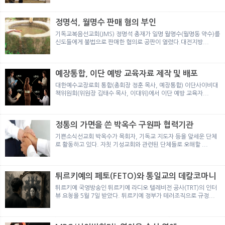
뉴
색
정명석, 월명수 판매 혐의 부인
기독교복음선교회(JMS) 정명석 총재가 일명 월명수(월명동 약수)를
신도들에게 불법으로 판매한 혐의로 공판이 열렸다.대전지방...
예장통합, 이단 예방 교육자료 제작 및 배포
대한예수교장로회 통합(총회장 정훈 목사, 예장통합) 이단사이비대
책위원회(위원장 김태수 목사, 이대위)에서 이단 예방 교육자...
정통의 가면을 쓴 박옥수 구원파 협력기관
기쁜소식선교회 박옥수가 목회자, 기독교 지도자 등을 앞세운 단체
로 활동하고 있다. 자칫 기성교회와 관련된 단체들로 오해할 ...
튀르키예의 페토(FETO)와 통일교의 데칼코마니
튀르키예 국영방송인 튀르키예 라디오 텔레비전 공사(TRT)의 인터
뷰 요청을 5월 7일 받았다. 튀르키예 정부가 테러조직으로 규정...