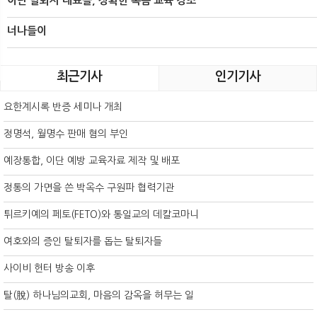
이단 탈퇴자 대표들, 정확한 복음 교육 강조
너나들이
최근기사
인기기사
요한계시록 반증 세미나 개최
정명석, 월명수 판매 혐의 부인
예장통합, 이단 예방 교육자료 제작 및 배포
정통의 가면을 쓴 박옥수 구원파 협력기관
튀르키예의 페토(FETO)와 통일교의 데칼코마니
여호와의 증인 탈퇴자를 돕는 탈퇴자들
사이비 헌터 방송 이후
탈(脫) 하나님의교회, 마음의 감옥을 허무는 일