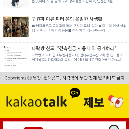
는 곳이다. 이를 통해 자아 정체성을 확립하고, 인간관계를 ...
구원파 아류 피터 윤의 은밀한 사생활
■ 레이크우드 중앙교회 통해 구원파 교리 ‘설파’■ 다수의 여성 성추
행 ‘의혹’ … 피해자의 눈물■ 진실 밝히려는 신도들에...
다락방 신도, “건축헌금 사용 내역 공개하라”
다락방 지교회 임마누엘서울교회, 임마누엘부산교회 등 신도들이
세계복음화전도협회와 류광수에 대해 RUTC 건축헌금 반환 소송...
- Copyrights ⓒ 월간 「현대종교」 허락없이 무단 전재 및 재배포 금지 -