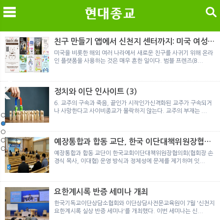
검색
친구 만들기 앱에서 신천지 센터까지: 미국 여성이
경험한 9개월 포섭의 전 과정
미국을 비롯한 해외 여러 나라에서 새로운 친구를 사귀기 위해 온라
인 플랫폼을 사용하는 것은 매우 흔한 일이다. 범블 프렌즈(B...
메
검
정치와 이단 인사이트 (3)
6. 교주의 구속과 죽음, 끝인가 시작인가신격화된 교주가 구속되거
나 사망한다고 사이비종교가 몰락하지 않는다. 교주의 부재는 ...
노르웨이 재판이 남긴 흔적
정통의 가면을 쓴 박옥수 구원파 협력기관
일본 통일교, 해산명령 이후 본격적인 청산 절차 돌입
여호와의 증인 2세와 학교생활
「현대종교」, 주님의교회 민사소송에 승소
노르웨이 재판이 남긴 흔적
정통의 가면을 쓴 박옥수 구원파 협력기관
예장통합과 합동 교단, 한국 이단대책위원장협의
회 탈퇴
예장통합과 합동 교단이 한국교회이단대책위원장협의회(협회장 손
경식 목사, 이대협) 운영 방식과 정체성에 문제를 제기하며 잇...
요한계시록 반증 세미나 개최
한국기독교이단상담소협회와 이단상담사전문교육원이 7월 '신천지
요한계시록 실상 반증 세미나'를 개최했다. 이번 세미나는 신...