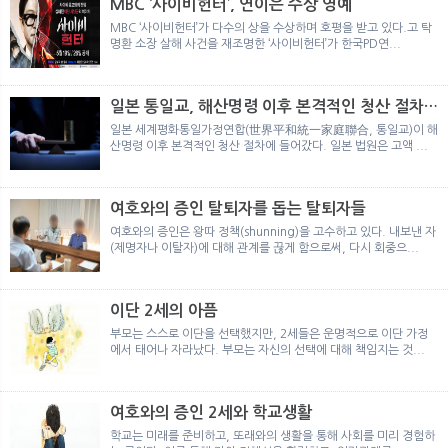
MBC ‘사이비헌터’, 연이은 수상 영예
MBC ‘사이비헌터’가 다수의 상을 수상하며 호평을 받고 있다.고 탁
명환 소장 살해 사건을 재조명한 ‘사이비헌터’가 한국PD연...
일본 통일교, 해산명령 이후 본격적인 청산 절차
돌입
일본 세계평화통일가정연합(世界平和統一家庭聯合, 통일교)이 해
산명령 이후 본격적인 청산 절차에 들어갔다. 일본 법원은 고액 ...
여호와의 증인 탈퇴자를 돕는 탈퇴자들
여호와의 증인은 왕따 정책(shunning)을 고수하고 있다. 내보낸 자
(제명자나 이탈자)에 대해 관계를 끊게 함으로써, 다시 회중으...
이단 2세의 아픔
부모는 스스로 이단을 선택했지만, 2세들은 운명적으로 이단 가정
에서 태어나 자라났다. 부모는 자신의 선택에 대해 책임지는 것...
여호와의 증인 2세와 학교생활
학교는 미래를 준비하고, 또래와의 생활을 통해 사회를 미리 경험하