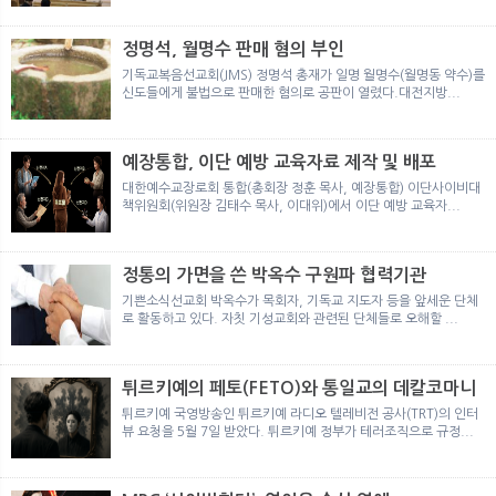
뉴
색
정명석, 월명수 판매 혐의 부인
기독교복음선교회(JMS) 정명석 총재가 일명 월명수(월명동 약수)를
신도들에게 불법으로 판매한 혐의로 공판이 열렸다.대전지방...
예장통합, 이단 예방 교육자료 제작 및 배포
대한예수교장로회 통합(총회장 정훈 목사, 예장통합) 이단사이비대
책위원회(위원장 김태수 목사, 이대위)에서 이단 예방 교육자...
정통의 가면을 쓴 박옥수 구원파 협력기관
기쁜소식선교회 박옥수가 목회자, 기독교 지도자 등을 앞세운 단체
로 활동하고 있다. 자칫 기성교회와 관련된 단체들로 오해할 ...
튀르키예의 페토(FETO)와 통일교의 데칼코마니
튀르키예 국영방송인 튀르키예 라디오 텔레비전 공사(TRT)의 인터
뷰 요청을 5월 7일 받았다. 튀르키예 정부가 테러조직으로 규정...