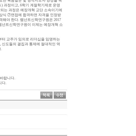
요한 복음일꾼 및 영적지도자 양성을 목
i.)
과정이고
, 6
학기 계절학기제로 운영
 되는 과정은 예장개혁 교단 소속이기에
상식
⑦
면접에 합격하면 자격을 인정받
격해야 한다
.
렘넌트신학연구원은
2017
 렘넌트신학연구원이 이제는 예장개혁 소
부터 교주가 임의로 리더십을 임명하는
,
신도들의 결집과 통제에 절대적인 역
다
.
 바랍니다
.
니다
.