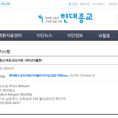
스
로그인
20,149
회원가입
마이페이지
고객센터
지사항
교 제공 보도자료 <2022년 6월호>
관리자
자:
현대종교 보도자료(이단들의 리더십 양성 과정).hwp
(58.5KB)
Download: 28
파일:
도자료
Press Release
간 현대종교
dern Religion Monthly
기도 남양주시 순화궁로
249
별내파라곤
M1215
031)830-4455