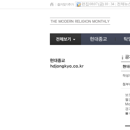
편집 08.07 (금) 10 : 34
전체뉴
즐겨찾기추가
공
undefined
현대종
작성
첨부
보
월
Mo
경
☎