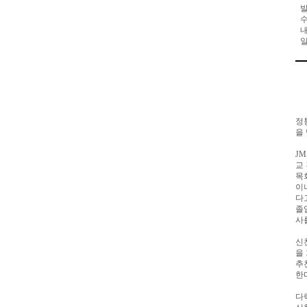
발
수
내
일
정
을
JM
교
목
이
다
졸
사
신
을
추
한
다