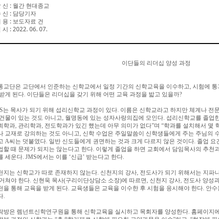
 신
:
월간 현대종교
 신
:
담당기자
 용
:
보도자료 건
 시
: 2022. 06. 07.
이단들의 리더십 양성 과정
통교단은 교단에서 인준하는 신학교에서 일정 기간의 신학교육을 이수하고
,
시험에 통
 받게 된다
.
이단들은 리더십을 갖기 위해 어떤 교육 과정을 밟고 있을까
?
S
는 목사가 되기 위해 섭리신학교 과정이 있다
.
이름은 신학교라고 하지만 체계나 전
 건물이 있는 것도 아니고
,
월명동에 있는 성자사랑의집에 모인다
.
섭리신학교를 졸업
회학과
,
관리학과
,
전도학과가 있긴 했는데 아무 의미가 없다
”
며
“
학과를 설치해서 몇 
나 교재로 강의하는 것도 아니고
,
신학 수업은 주일말씀이 신학생들에게 주는 주님의 수
고
A
씨는 덧붙였다
.
일반 신도들에게 권면하는 것과 크게 다르지 않은 것이다
.
졸업 요
업할 때 문제가 되지는 않는다고 한다
.
이렇게 졸업을 하면 교회에서 담임목사의 추천
를 세운다
. JMS
에서는 이를
‘
신급
’
받는다고 한다
.
천지는 신학교가 따로 존재하지 않는다
.
신천지의 강사
,
전도사가 되기 위해서는 지파
 거쳐야 한다
.
신현욱 목사
(
구리이단상담소 소장
)
에 따르면
,
신천지 강사
,
전도사 양성과
천을 통해 교육을 받게 된다
.
교육생들은 교육을 이수한 후 시험을 응시해야 한다
.
안수
다
.
락방은 렘넌트신학연구원을 통해 신학교육을 실시하고 목회자를 양성한다
.
홈페이지에