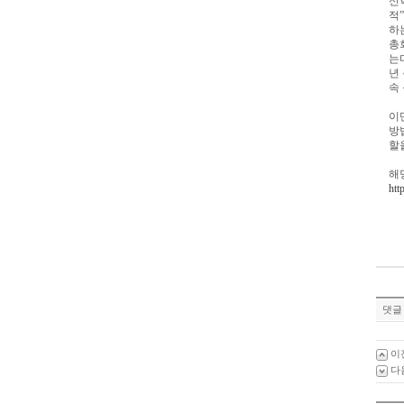
신
적
”
하
총
는
년
속
이
방
할
해
htt
댓글 
이
다