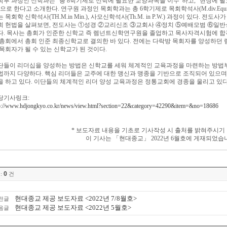
학부 과정인 신학과는
“
총
8
학기제로 신학에 필요한 교양과목을 이수
”
하고
, “
현장에 필
으로 한다고 소개한다
.
연구원 과정인 목회학과는 총
6
학기제로 목회학석사
(M.div.Equ
는 목회학 신학석사
(TH.M.in Min.),
사모신학석사
(Th.M. in P.W.)
과정이 있다
.
전도사가
회 헌법을 살펴보면
,
전도사는
①
성경
②
교리신조
③
교회사
④
정치
⑤
예배모범
⑥
일반
다
.
목사는 총회가 인준한 신학교 즉 렘넌트신학연구원을 졸업하고 목사자격시험에 합
 총회에서 총회 인준 최종신학교로 결의한 바 있다
.
전에는 다락방 목회자를 양성하던
 목회자가 될 수 있는 신학교가 된 것이다
.
단들이 리더십을 양성하는 방법은 신학교를 세워 체계적인 교육과정을 마련하는 방법
법까지 다양하다
.
핵심 리더들은 교주에 대한 맹신과 맹종을 기반으로 조직되어 있으며
을 하고 있다
.
이단들의 체계적인 리더 양성 교육과정은 정통교회에 경종을 울리고 있
당기사링크
:
p://www.hdjongkyo.co.kr/news/view.html?section=22&category=42290&item=&no=18686
*
보도자료 내용을 기초로 기사작성 시 출처를 밝혀주시기
이 기사는
「
현대종교
」
2022
년
6
월호에 게재되었습
0
:
건
현대종교 제공 보도자료 <2022년 7/8월호>
전글
현대종교 제공 보도자료 <2022년 5월호>
음글