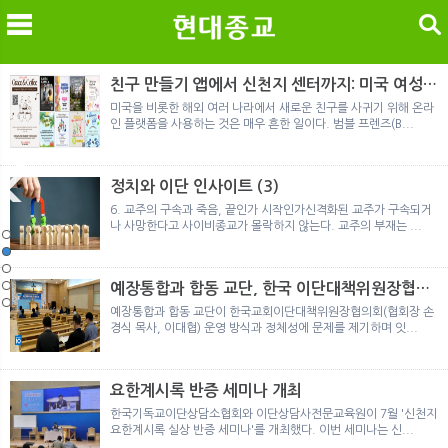
검색
친구 만들기 앱에서 신천지 센터까지: 미국 여성이
경험한 9개월 포섭의 전 과정
미국을 비롯한 해외 여러 나라에서 새로운 친구를 사귀기 위해 온라
인 플랫폼을 사용하는 것은 매우 흔한 일이다. 범블 프렌즈(B...
메
검
정치와 이단 인사이트 (3)
6. 교주의 구속과 죽음, 끝인가 시작인가신격화된 교주가 구속되거
나 사망한다고 사이비종교가 몰락하지 않는다. 교주의 부재는 ...
노르웨이 재판이 남긴 흔적
정통의 가면을 쓴 박옥수 구원파 협력기관
일본 통일교, 해산명령 이후 본격적인 청산 절차 돌입
여호와의 증인 2세와 학교생활
「현대종교」, 주님의교회 민사소송에 승소
노르웨이 재판이 남긴 흔적
정통의 가면을 쓴 박옥수 구원파 협력기관
예장통합과 합동 교단, 한국 이단대책위원장협의
회 탈퇴
예장통합과 합동 교단이 한국교회이단대책위원장협의회(협회장 손
경식 목사, 이대협) 운영 방식과 정체성에 문제를 제기하며 잇...
요한계시록 반증 세미나 개최
한국기독교이단상담소협회와 이단상담사전문교육원이 7월 '신천지
요한계시록 실상 반증 세미나'를 개최했다. 이번 세미나는 신...