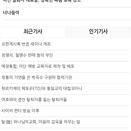
이단 탈퇴자 대표들, 정확한 복음 교육 강조
너나들이
최근기사
인기기사
요한계시록 반증 세미나 개최
정명석, 월명수 판매 혐의 부인
예장통합, 이단 예방 교육자료 제작 및 배포
정통의 가면을 쓴 박옥수 구원파 협력기관
튀르키예의 페토(FETO)와 통일교의 데칼코마니
여호와의 증인 탈퇴자를 돕는 탈퇴자들
사이비 헌터 방송 이후
탈(脫) 하나님의교회, 마음의 감옥을 허무는 일