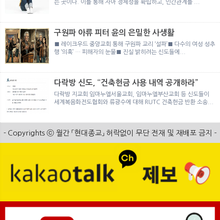
는 곳이다. 이를 통해 자아 정체성을 확립하고, 인간관계를 ...
구원파 아류 피터 윤의 은밀한 사생활
■ 레이크우드 중앙교회 통해 구원파 교리 ‘설파’■ 다수의 여성 성추
행 ‘의혹’ … 피해자의 눈물■ 진실 밝히려는 신도들에...
다락방 신도, “건축헌금 사용 내역 공개하라”
다락방 지교회 임마누엘서울교회, 임마누엘부산교회 등 신도들이
세계복음화전도협회와 류광수에 대해 RUTC 건축헌금 반환 소송...
- Copyrights ⓒ 월간 「현대종교」 허락없이 무단 전재 및 재배포 금지 -