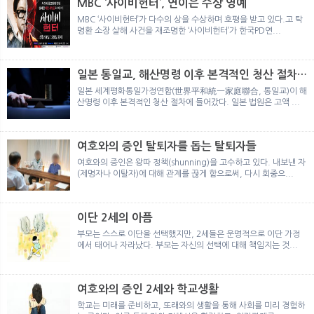
MBC ‘사이비헌터’, 연이은 수상 영예
MBC ‘사이비헌터’가 다수의 상을 수상하며 호평을 받고 있다.고 탁
명환 소장 살해 사건을 재조명한 ‘사이비헌터’가 한국PD연...
일본 통일교, 해산명령 이후 본격적인 청산 절차
돌입
일본 세계평화통일가정연합(世界平和統一家庭聯合, 통일교)이 해
산명령 이후 본격적인 청산 절차에 들어갔다. 일본 법원은 고액 ...
여호와의 증인 탈퇴자를 돕는 탈퇴자들
여호와의 증인은 왕따 정책(shunning)을 고수하고 있다. 내보낸 자
(제명자나 이탈자)에 대해 관계를 끊게 함으로써, 다시 회중으...
이단 2세의 아픔
부모는 스스로 이단을 선택했지만, 2세들은 운명적으로 이단 가정
에서 태어나 자라났다. 부모는 자신의 선택에 대해 책임지는 것...
여호와의 증인 2세와 학교생활
학교는 미래를 준비하고, 또래와의 생활을 통해 사회를 미리 경험하