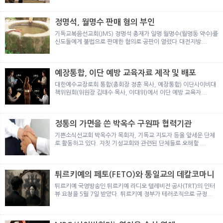
뉴
색
정명석, 월명수 판매 혐의 부인
기독교복음선교회(JMS) 정명석 총재가 일명 월명수(월명동 약수)를
신도들에게 불법으로 판매한 혐의로 공판이 열렸다.대전지방...
예장통합, 이단 예방 교육자료 제작 및 배포
대한예수교장로회 통합(총회장 정훈 목사, 예장통합) 이단사이비대
책위원회(위원장 김태수 목사, 이대위)에서 이단 예방 교육자...
정통의 가면을 쓴 박옥수 구원파 협력기관
기쁜소식선교회 박옥수가 목회자, 기독교 지도자 등을 앞세운 단체
로 활동하고 있다. 자칫 기성교회와 관련된 단체들로 오해할 ...
튀르키예의 페토(FETO)와 통일교의 데칼코마니
튀르키예 국영방송인 튀르키예 라디오 텔레비전 공사(TRT)의 인터
뷰 요청을 5월 7일 받았다. 튀르키예 정부가 테러조직으로 규정...