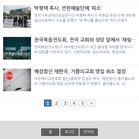
박형택 목사, 션윈예술단에 ‘피소’
한국기독교이단상담연구소 박형택 목사가 파룬궁 유관 단체 션윈예
술단으로부터 고소를 당했다. 박 목사를 중심으로 여러 단체가...
천국복음전도회, 전국 교회와 성당 앞에서 ‘재림
예수’ 홍보
천국복음전도회(구 새마을전도회)가 최근 중대형 교회를 찾아다니
며 집회를 지속하고 있다. 사랑의교회, 온누리교회, 명성교회, ...
예장합신 재판국, 기쁨의교회 영입 취소 결정
대한예수교장로회 합신(총회장 김성규 목사, 예장합신) 중서울노회
의 기쁨의교회 영입 논란에 마침표가 찍혔다. 중서울노회, 교...
1
2
3
4
5
>
홈
로그인
PC버전