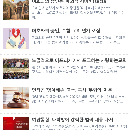
여호와의 증인은 ‘파괴적 사이비(secta
destructiva)’
스페인 사법부가 여호와의 증인을 ‘파괴적 사이비(secta
destructiva)’로 지칭하는 표현의 정당성을 인정했다. 명예훼손이
아...
여호와의 증인, 수혈 교리 변개 조짐
여호와의 증인은 피째 먹지 말라는 성경을 근거로 수혈을 금지해 왔
다. 자기 피를 뽑아 저장했다가 사용하는 자가수혈도 금지 목...
노골적으로 아프리카에서 포교하는 사랑하는교회
한국 이단들이 아프리카 포교를 노골적으로 진행하고 있다. 박옥수
구원파로 알려진 기쁜소식선교회는 문화 교류로 영향력을 확...
인터콥 ‘명예훼손’ 고소, 목사 ‘무혐의’ 처분
경남 창원지검 마산지청은 2026년 4월 15일, 인터콥(최바울 본부
장) 관련 명예훼손 혐의로 피소된 조희완 목사에게 무혐의 처분...
예장통합, 다락방에 강력한 법적 대응 나서
대한예수교장로회 통합(총회장 정훈 목사, 예장통합) 교단에서 발행