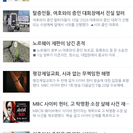
뉴
색
탈증인들, 여호와의 증인 대회장에서 진실 알려
여호와의 증인 탈퇴자들이 10일 ‘2026 여호와의 증인 대회’가 진행
되는 수원메쎄 앞에서 시위를 진행했다. ▲시위 중인 여호와...
노르웨이 재판이 남긴 흔적
■ 노르웨이 정부 vs 여호와의 증인 보조금, 등록취소 등 둔 소송전
■ 1심 정부가 이겼지만, 항소심, 대법원에서 종교의 자유 ...
평강제일교회, 사과 없는 무책임한 해명
평강제일교회가 두 번에 걸쳐 사이비 헌터 방송에 대한 입장을 표명
했다. MBC 사이비 헌터 1회 방송 다음날인 5월 20일 수요예배...
MBC 사이비 헌터, 고 탁명환 소장 살해 사건 재조
명
MBC와 웨이브에서 ‘사이비 헌터’라는 제목으로 고 탁명환 소장 살
해 사건을 재조명했다. 목숨 걸고 사이비 단체를 폭로하고 수...