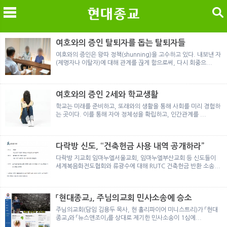
검색
여호와의 증인 탈퇴자를 돕는 탈퇴자들
여호와의 증인은 왕따 정책(shunning)을 고수하고 있다. 내보낸 자
(제명자나 이탈자)에 대해 관계를 끊게 함으로써, 다시 회중으...
메
검
여호와의 증인 2세와 학교생활
학교는 미래를 준비하고, 또래와의 생활을 통해 사회를 미리 경험하
는 곳이다. 이를 통해 자아 정체성을 확립하고, 인간관계를 ...
다락방 신도, “건축헌금 사용 내역 공개하라”
다락방 지교회 임마누엘서울교회, 임마누엘부산교회 등 신도들이
세계복음화전도협회와 류광수에 대해 RUTC 건축헌금 반환 소송...
「현대종교」, 주님의교회 민사소송에 승소
주님의교회(담임 김용두 목사, 현 홀리파이어 미니스트리)가 「현대
종교」와 「뉴스앤조이」를 상대로 제기한 민사소송이 1심에...