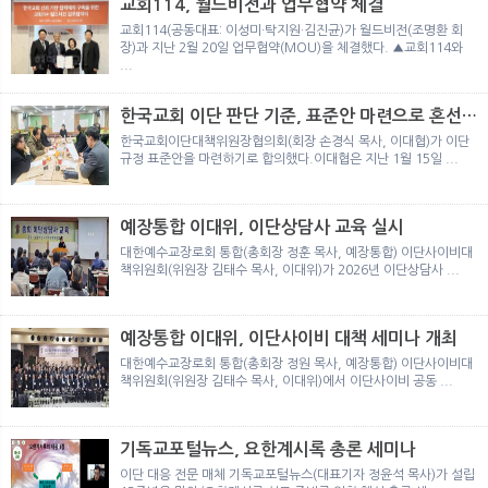
교회114, 월드비전과 업무협약 체결
교회114(공동대표: 이성미·탁지원·김진균)가 월드비전(조명환 회
장)과 지난 2월 20일 업무협약(MOU)을 체결했다. ▲교회114와
...
한국교회 이단 판단 기준, 표준안 마련으로 혼선
예방
한국교회이단대책위원장협의회(회장 손경식 목사, 이대협)가 이단
규정 표준안을 마련하기로 합의했다.이대협은 지난 1월 15일 ...
예장통합 이대위, 이단상담사 교육 실시
대한예수교장로회 통합(총회장 정훈 목사, 예장통합) 이단사이비대
책위원회(위원장 김태수 목사, 이대위)가 2026년 이단상담사 ...
예장통합 이대위, 이단사이비 대책 세미나 개최
대한예수교장로회 통합(총회장 정원 목사, 예장통합) 이단사이비대
책위원회(위원장 김태수 목사, 이대위)에서 이단사이비 공동 ...
기독교포털뉴스, 요한계시록 총론 세미나
이단 대응 전문 매체 기독교포털뉴스(대표기자 정윤석 목사)가 설립