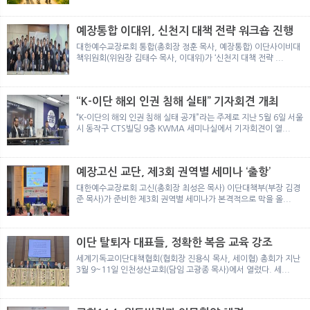
뉴
색
예장통합 이대위, 신천지 대책 전략 워크숍 진행
대한예수교장로회 통합(총회장 정훈 목사, 예장통합) 이단사이비대
책위원회(위원장 김태수 목사, 이대위)가 ‘신천지 대책 전략 ...
“K-이단 해외 인권 침해 실태” 기자회견 개최
“K-이단의 해외 인권 침해 실태 공개”라는 주제로 지난 5월 6일 서울
시 동작구 CTS빌딩 9층 KWMA 세미나실에서 기자회견이 열...
예장고신 교단, 제3회 권역별 세미나 ‘출항’
대한예수교장로회 고신(총회장 최성은 목사) 이단대책부(부장 김경
준 목사)가 준비한 제3회 권역별 세미나가 본격적으로 막을 올...
이단 탈퇴자 대표들, 정확한 복음 교육 강조
세계기독교이단대책협회(협회장 진용식 목사, 세이협) 총회가 지난
3월 9~11일 인천성산교회(담임 고광종 목사)에서 열렸다. 세...