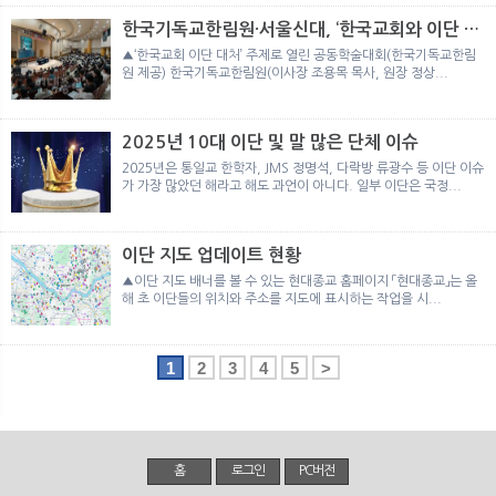
한국기독교한림원·서울신대, ‘한국교회와 이단 대
처’ 주제로 공동학술대회 개최
▲‘한국교회 이단 대처’ 주제로 열린 공동학술대회(한국기독교한림
원 제공) 한국기독교한림원(이사장 조용목 목사, 원장 정상...
2025년 10대 이단 및 말 많은 단체 이슈
2025년은 통일교 한학자, JMS 정명석, 다락방 류광수 등 이단 이슈
가 가장 많았던 해라고 해도 과언이 아니다. 일부 이단은 국정...
이단 지도 업데이트 현황
▲이단 지도 배너를 볼 수 있는 현대종교 홈페이지 「현대종교」는 올
해 초 이단들의 위치와 주소를 지도에 표시하는 작업을 시...
1
2
3
4
5
>
홈
로그인
PC버전