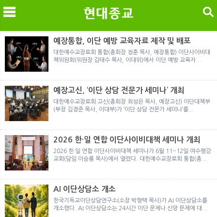
검색
예장통합, 이단 예방 교육자료 제작 및 배포
대한예수교장로회 통합(총회장 정훈 목사, 예장통합) 이단사이비대
책위원회(위원장 김태수 목사, 이대위)에서 이단 예방 교육자...
메
검
예장고신, ‘이단 상담 전문가 세미나’ 개최
대한예수교장로회 고신(총회장 최성은 목사, 예장고신) 이단대책부
(부장 김경준 목사, 이대부)가 ‘이단 상담 전문가 세미나’를...
2026 한·일 연합 이단사이비대책 세미나 개최
2026 한·일 연합 이단사이비대책 세미나가 6월 11~12일 여수평강
교회(담임 이승룡 목사)에서 열렸다. 대한예수교장로회 통합(총...
AI 이단상담소 개소
한국기독교이단상담연구소(소장 박형택 목사)가 AI 이단상담소를
개소했다. AI 이단상담소는 24시간 이단 문제나 신앙 문제에 대...