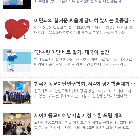
13주년을 맞아 ‘요한계시록 설교 준비를 위한 핵심 총론 세...
이단과의 힘겨운 싸움에 담대히 맞서는 홍종갑 변
호사
이단 소송에 앞장서고, 이단 피해자와 함께하는 홍종갑 변호사. 홍
변호사는 물심양면으로 이단 피해자를 도우며 사랑을 전한다....
『간추린 이단 바로 알기』 태국어 출간
현대종교에서 발간한 eBook 『간추린 이단 바로 알기』가 태국어로
번역되어 출간되었다. 이단 정보가 간절한 태국 선교사들의 ...
한국기독교이단연구학회, 제4회 정기학술대회 개
최
한국기독교이단연구학회(학회장 유영권 박사)가 “이 시대에도 사도
가 있는가?”라는 주제로 지난 11월 28일 합동신학대학원대학...
사이비종교피해방지법 제정 위한 포럼 개최
▲사이비종교피해방지법 제정 포럼 참석자들 국제유사종교대책연
합(이사장 진용식 목사)이 “사이비종교피해방지법 왜 지금 필요...