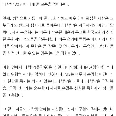
뉴
색
다락방 30년이 내게 준 교훈을 적어 본다.
첫째, 성령으로 거듭나야 한다. 회개하고 예수 믿어 회심한 사람은 그
누구라도 반드시 십자가로 돌아온다. 다락방은 지금까지의 이단과 달
랐다. 세계 복음화라는 너무나 순수한 내용과 목표로 한국교회의 신실
한 목회자와 성도들을 감동시켰다. 비록 초기에 류광수 메시지의 이단
성을 알아차리지 못함은 큰 잘못이었으나 우리가 무속인과 불신자들
을 직접 전도할 수 있는 것은 놀라운 경험이었다.
이런 면에서 다락방(류광수)은 신천지(이만희)나 JMS(정명석) 보다
훨씬 위험하고 배나 악하다. 신천지나 JMS는 너무나 분명한 이단이기
에 웬만한 목사는 빠지지 않는다. 다락방은 다르다. 다락방은 오직 복
음, 오직 전도라는 순수한 메시지로 수많은 신실한 목회자와 성도들
을 미혹했다.
그 결과 지금도 다락방 안에는 자신들이 십자가 구원의 길에서 벗어나