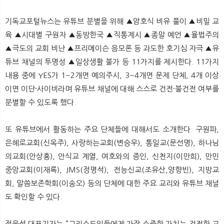
기독교포털뉴스는 유튜브 분별을 위해 ▲암호식 비유 풀이 ▲비밀 교
육 ▲시대별 구원자 ▲동방한국 ▲직통계시 ▲종말 예언 ▲율법주의
▲극도의 교회 비난 ▲프리메이슨 음모론 등 과도한 호기심 자극 ▲유
튜브 채널의 투명성 ▲일상생활 불가 등 11가지를 제시한다. 11가지
내용 중에 YES가 1~2개면 예의주시, 3~4개면 문제 단체, 4개 이상
이면 이단·사이비라며 유튜브 채널에 대해 스스로 건전·불건전 여부를
분별할 수 있도록 했다.
또 유튜브에서 활동하는 주요 단체들에 대해서도 소개한다. 구원파,
은혜로교회(신옥주), 사랑하는교회(변승우), 통일교(문선명), 하나님
의교회(안상홍), 안식교 계열, 여호와의 증인, 신천지(이만희), 만민
중앙교회(이재록), JMS(정명석), 전능신교(조유산,양향빈), 지방교
회, 말씀보존학회(이송오) 등의 단체에 대한 주요 교리와 유튜브 채널
도 확인할 수 있다.
정윤석 대표기자는 ”그리스도인들에게 가장 소중한 가치는 건전한 교