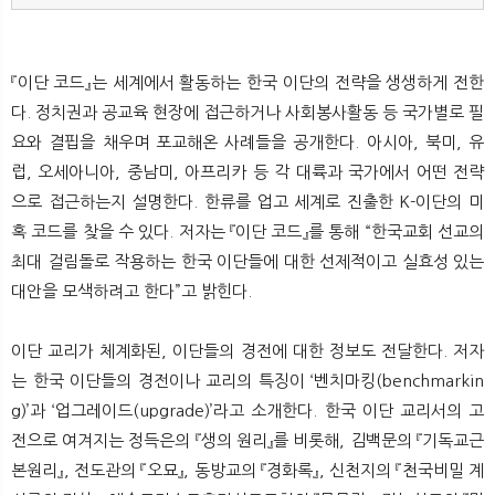
『이단 코드』는 세계에서 활동하는 한국 이단의 전략을 생생하게 전한
다. 정치권과 공교육 현장에 접근하거나 사회봉사활동 등 국가별로 필
요와 결핍을 채우며 포교해온 사례들을 공개한다. 아시아, 북미, 유
럽, 오세아니아, 중남미, 아프리카 등 각 대륙과 국가에서 어떤 전략
으로 접근하는지 설명한다. 한류를 업고 세계로 진출한 K-이단의 미
혹 코드를 찾을 수 있다. 저자는 『이단 코드』를 통해 “한국교회 선교의
최대 걸림돌로 작용하는 한국 이단들에 대한 선제적이고 실효성 있는
대안을 모색하려고 한다”고 밝힌다.
이단 교리가 체계화된, 이단들의 경전에 대한 정보도 전달한다. 저자
는 한국 이단들의 경전이나 교리의 특징이 ‘벤치마킹(benchmarkin
g)’과 ‘업그레이드(upgrade)’라고 소개한다. 한국 이단 교리서의 고
전으로 여겨지는 정득은의 『생의 원리』를 비롯해, 김백문의 『기독교근
본원리』, 전도관의 『오묘』, 동방교의 『경화록』, 신천지의 『천국비밀 계