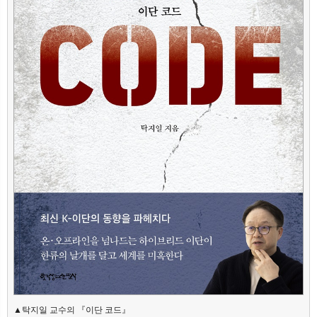
▲탁지일 교수의 『이단 코드』