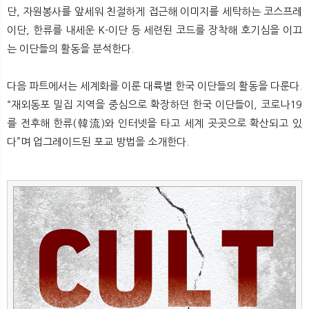
뉴
색
단, 자원봉사를 앞세워 친절하게 접근해 이미지를 세탁하는 코스프레
이단, 한류를 내세운 K-이단 등 세련된 코드를 장착해 호기심을 이끄
는 이단들의 활동을 분석한다.
다음 파트에서는 세계화를 이룬 대륙별 한국 이단들의 활동을 다룬다.
“재외동포 밀집 지역을 중심으로 확장하던 한국 이단들이, 코로나19
를 전후해 한류(韓流)와 인터넷을 타고 세계 곳곳으로 확산되고 있
다”며 업그레이드된 포교 방법을 소개한다.