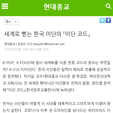
검색
세계로 뻗는 한국 이단의 『이단 코드』
메
검
현대종교 | 김정수 기자 rlawjdtn@hanmail.net
2025년 07월 16일 08시 48분 입력
K-POP, K-FOOD에 앞서 세계화를 이룬 한류 코드의 원조는 무엇일
까? K-CULT(이단)다. 한국 이단들은 일찍이 해외로 진출해 성공적으
로 정착했다. 탁지일 교수(현대종교 이사장 겸 편집장, 부산장신대학
교 교회사)는 전 세계로 뻗어나간 이단들의 전략과 동향, 원인을 분석
해 『이단 코드』(한국장로교출판사)에 녹여냈다.
먼저는 이단들이 어떻게 이 시대를 매혹적이고 스마트하게 이끌어 왔
는지 살핀다. 코로나19 이후 온·오프라인을 넘나드는 하이브리드 이