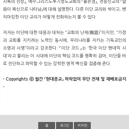
시록의 진상』, 예수그리스도후기성도교회의 『몰몬경』, 전능신교의 『말
씀이 육신으로 나타남』에 대해 설명한다. 다른 이단 교리와 섞이고, 벤
치마킹한 이단 교리가 어떻게 진화하는지 볼 수 있다.
저자는 이단에 대한 대응과 대처는 “교회의 난제(難題)”이지만, “가정
과 교회를 지키려는 노력인 동시에, 우리나라를 지키는 기독교인의
소명과 사명”이라고 강조한다. 『이단 코드』는 ‘한국 이단 팬데믹 시
대’라고 불리는 이 시대에 이단의 핵심 코드를 명확히 잡아, 이단을 바
로 진단하고 파악할 수 있는 강력한 영적 백신을 접종해 준다.
- Copyrights ⓒ 월간 「현대종교」 허락없이 무단 전재 및 재배포금지
-
홈
로그인
PC버전