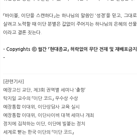
『바이블, 이단을 스캔하다』는 하나님의 말씀인 ‘성경’을 믿고, 그대로
살려고 노력할 때 이단 분별은 값없이 주어지는 하나님의 은혜의 선물
이라고 결론 짓는다.
- Copyrights ⓒ 월간 「현대종교」 허락없이 무단 전재 및 재배포금지
-
[관련기사]
예장고신 교단, 제3회 권역별 세미나 ‘출항’
탁지일 교수의 『이단 코드』 우수상 수상
예장통합 이대위, 이단상담사 교육 실시
예장통합 이대위, 이단사이비 대책 세미나 개최
정치에 집착하는 이단, 이단에 빌붙는 정치
세계로 뻗는 한국 이단의 『이단 코드』