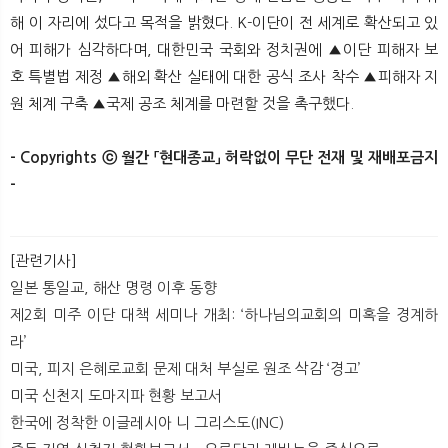
해 이 자리에 섰다고 목적을 밝혔다. K-이단이 전 세계로 확산되고 있
어 피해가 심각하다며, 대한민국 국회와 정치권에 ▲이단 피해자 보
호 특별법 제정 ▲해외 확산 실태에 대한 공식 조사 착수 ▲피해자 지
원 체계 구축 ▲국제 공조 체계를 마련할 것을 촉구했다.
- Copyrights ⓒ 월간 「현대종교」 허락없이 무단 전재 및 재배포금지
-​
[관련기사]
일본 통일교, 해산 명령 이후 동향
제2회 미주 이단 대책 세미나 개최: ‘하나님의교회의 미혹을 경계하
라’
미국, 피지 은혜로교회 문제 대처 부실로 원조 삭감 ‘경고’
미국 신천지 도마지파 현황 보고서
한국에 정착한 이글레시아 니 그리스도(INC)