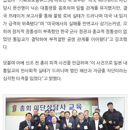
급했다. 「기독교포털뉴스」에 따르면 탁 교수는 “미국 워터게이트 사건
당시 문선명이 닉슨 대통령을 옹호하며 밀월 관계를 유지했지만, 결
국 프레이저 보고서를 통해 불법 로비 실태가 드러나며 미국 내 입지
가 급격히 위축됐다”며 “미국에서의 실패를 반면교사 삼기는커녕, 오
히려 정치적 정통성이 부족했던 한국 군사 정권과 종교적 정통성이 없
었던 통일교가 결탁하여 부적절한 공생 관계를 이어왔다”고 강조했
다.
덧붙여 아베 신조 전 총리 피격 사건을 언급하며 “이 사건으로 일본 내
통일교의 반사회적 실태가 드러나며 법인 해산과 자금줄 차단이라는
심각한 타격을 입었다”고 밝혔다.