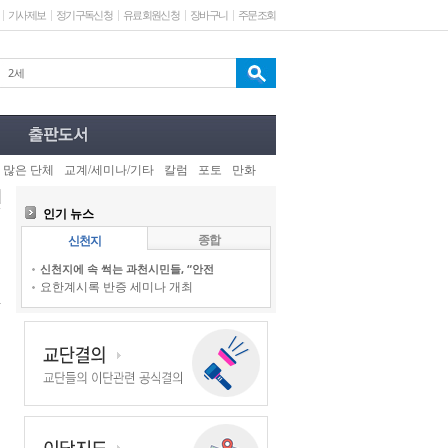
기사제보
정기구독신청
유료회원신청
장바구니
주문조회
 많은 단체
교계/세미나/기타
칼럼
포토
만화
인기 뉴스
종합
신천지
신천지에 속 썩는 과천시민들, “안전
요한계시록 반증 세미나 개최