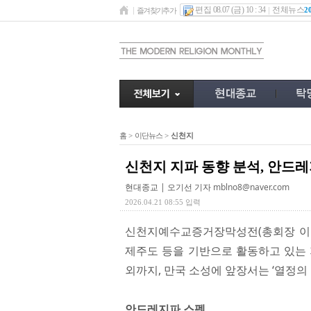
편집 08.07 (금) 10 : 34
전체뉴스
2
즐겨찾기추가
홈
>
이단뉴스
>
신천지
신천지 지파 동향 분석, 안드
현대종교 | 오기선 기자
mblno8@naver.com
2026.04.21 08:55 입력
신천지예수교증거장막성전(총회장 이만희
제주도 등을 기반으로 활동하고 있는 
외까지, 만국 소성에 앞장서는 ‘열정의
안드레지파 스펙