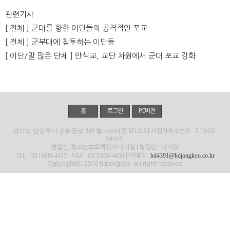
뉴
색
관련기사
[ 전체 ] 군대를 향한 이단들의 공격적인 포교
[ 전체 ] 군부대에 침투하는 이단들
[ 이단/말 많은 단체 ] 안식교, 교단 차원에서 군대 포교 강화
홈
로그인
PC버전
경기도 남양주시 순화궁로 249 별내파라곤 M1215
| 사업자등록번호 : 216-02-
64845
편집인, 청소년보호책임자:탁지일 | 발행인 : 탁지원
830-4455
830-4458
hd4391@hdjongkyo.co.kr
TEL : 031)
| FAX : 031)
| 이메일 :
Copyrightⓒ 2016 hdjongkyo. All right reserved