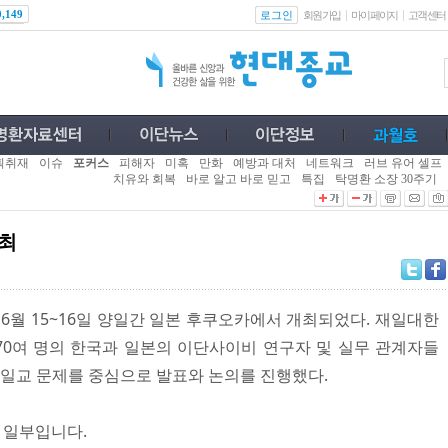
로그인
0,149
회원가입
마이페이지
고객센터
획취재
이슈
포커스
피해자
미혹
만화
예방과 대처
네트워크
러브 유어 셀프
치유와 회복
바로 알고 바로 믿고
특집
탁명환 소장 30주기
최
6월 15~16일 양일간 일본 후쿠오카에서 개최되었다. 재일대한
0여 명의 한국과 일본의 이단사이비 연구자 및 실무 관계자들
통일교 문제를 중심으로 발표와 논의를 진행했다.
의 일부입니다.