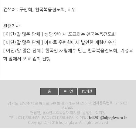
뉴
색
검색어 : 구인회, 천국복음전도회, 시위
관련기사
[ 이단/말 많은 단체 ] 성당 앞에서 포교하는 천국복음전도회
[ 이단/말 많은 단체 ] 아파트 우편함에서 발견한 재림예수?!
[ 이단/말 많은 단체 ] 한국인 재림예수 믿는 천국복음전도회, 기성교
회 앞에서 포교 집회 진행
홈
로그인
PC버전
경기도 남양주시 순화궁로 249 별내파라곤 M1215
| 사업자등록번호 : 216-02-
64845
편집인, 청소년보호책임자:탁지일 | 발행인 : 탁지원
830-4455
830-4458
hd4391@hdjongkyo.co.kr
TEL : 031)
| FAX : 031)
| 이메일 :
Copyrightⓒ 2016 hdjongkyo. All right reserved