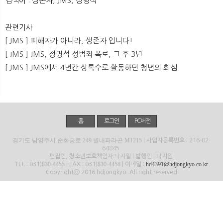
검색어 : 생존자, JMS, 정명석
뉴
색
관련기사
[ JMS ] 피해자가 아니라, 생존자 입니다!
[ JMS ] JMS, 정명석 성범죄 폭로, 그 후 3년
[ JMS ] JMS에서 4년간 상록수로 활동하던 청년의 회심
홈
로그인
PC버전
경기도 남양주시 순화궁로 249 별내파라곤 M1215
| 사업자등록번호 : 216-02-
64845
편집인, 청소년보호책임자:탁지일 | 발행인 : 탁지원
830-4455
830-4458
hd4391@hdjongkyo.co.kr
TEL : 031)
| FAX : 031)
| 이메일 :
Copyrightⓒ 2016 hdjongkyo. All right reserved