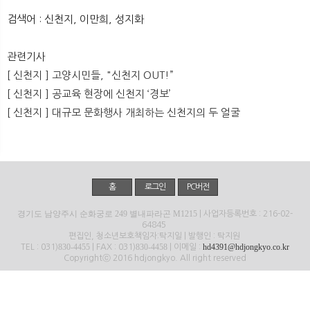
뉴
색
검색어 : 신천지, 이만희, 성지화
관련기사
[ 신천지 ] 고양시민들, "신천지 OUT!”
[ 신천지 ] 공교육 현장에 신천지 ‘경보’
[ 신천지 ] 대규모 문화행사 개최하는 신천지의 두 얼굴
홈
로그인
PC버전
경기도 남양주시 순화궁로 249 별내파라곤 M1215
| 사업자등록번호 : 216-02-
64845
편집인, 청소년보호책임자:탁지일 | 발행인 : 탁지원
830-4455
830-4458
hd4391@hdjongkyo.co.kr
TEL : 031)
| FAX : 031)
| 이메일 :
Copyrightⓒ 2016 hdjongkyo. All right reserved