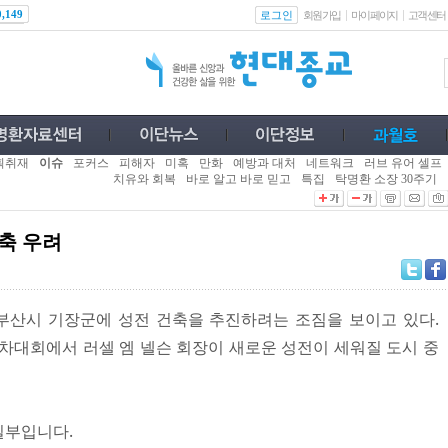
로그인
0,149
회원가입
마이페이지
고객센터
획취재
이슈
포커스
피해자
미혹
만화
예방과 대처
네트워크
러브 유어 셀프
치유와 회복
바로 알고 바로 믿고
특집
탁명환 소장 30주기
축 우려
산시 기장군에 성전 건축을 추진하려는 조짐을 보이고 있다.
교 연차대회에서 러셀 엠 넬슨 회장이 새로운 성전이 세워질 도시 중
일부입니다.