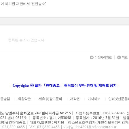
명이 제기한 재판에서 ‘전면승소’
등록된 뉴스가 없습니다.
|
이전페이지로
위로
- Copyrights ⓒ 월간 「현대종교」 허락없이 무단 전재 및 재배포 금지 -
취급방침
회원약관
제휴 및 광고문의
저작권
기사제보
인터넷신문윤
|
|
|
|
|
도 남양주시 순화궁로 249 별내파라곤 M1215
|
사업자등록번호 : 216-02-64845
2021-별내-0816호 | 등록번호 : 경기, 아53048 | 등록일자 : 2016년 3월 31일 | 발
명:월간현대종교 | 대표자,발행인 : 탁지원 | 청소년보호책임자, 개인정보관리책임자,
 : 031)
830-4455
| FAX : 031)830-4458 | 이메일 :
hd4391@hdjongkyo.co.kr