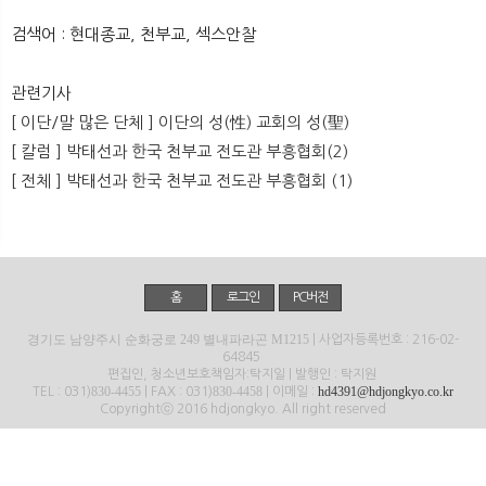
뉴
색
검색어 : 현대종교, 천부교, 섹스안찰
관련기사
[ 이단/말 많은 단체 ] 이단의 성(性) 교회의 성(聖)
[ 칼럼 ] 박태선과 한국 천부교 전도관 부흥협회(2)
[ 전체 ] 박태선과 한국 천부교 전도관 부흥협회 (1)
홈
로그인
PC버전
경기도 남양주시 순화궁로 249 별내파라곤 M1215
| 사업자등록번호 : 216-02-
64845
편집인, 청소년보호책임자:탁지일 | 발행인 : 탁지원
830-4455
830-4458
hd4391@hdjongkyo.co.kr
TEL : 031)
| FAX : 031)
| 이메일 :
Copyrightⓒ 2016 hdjongkyo. All right reserved