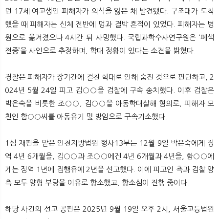
던 17세 여고생인 피해자가 의식을 잃은 채 발견됐다. 구조대가 도착
했을 때 피해자는 신체 전반에 멍과 결박 흔적이 있었다. 피해자는 병
원으로 옮겨졌으나 4시간 뒤 사망했다. 국립과학수사연구원은 ‘폐색
전증’을 사인으로 추정하며, 학대 정황이 있다는 소견을 밝혔다.
경찰은 피해자가 장기간에 걸친 학대로 인해 숨진 것으로 판단하고, 2
024년 5월 24일 피고 김○○을 검찰에 구속 송치했다. 이후 검찰은
박은숙을 비롯한 조○○, 김○○을 아동학대살해 혐의로, 피해자 모
친인 함○○씨를 아동유기 및 방임으로 구속기소했다.
1심 재판을 맡은 인천지방법원 형사13부는 12월 9일 박은숙에게 징
역 4년 6개월을, 김○○과 조○○에겐 4년 6개월과 4년을, 함○○에
게는 징역 1년에 집행유예 2년을 선고했다. 이에 피고인 측과 검찰 양
측 모두 양형 부당을 이유로 항소했고, 항소심이 진행 중이다.
해당 사건의 선고 공판은 2025년 9월 19일 오후 2시, 서울고등법원