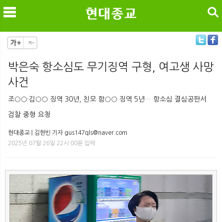
검색
박은숙 항소심도 무기징역 구형, 여고생 사망
사건
메
검
조○○·김○○ 징역 30년, 친모 함○○ 징역 5년… 항소심 결심공판서
검찰 중형 요청
현대종교 | 김현빈 기자 gus147qls@naver.com
2025년 07월 26일 22시 00분 입력