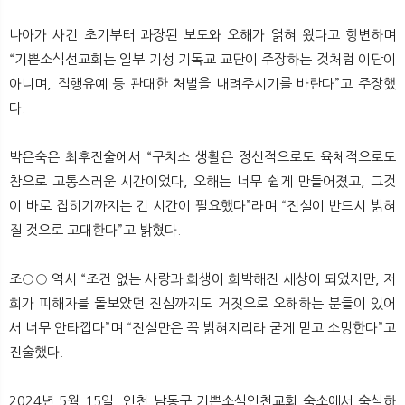
나아가 사건 초기부터 과장된 보도와 오해가 얽혀 왔다고 항변하며
“기쁜소식선교회는 일부 기성 기독교 교단이 주장하는 것처럼 이단이
아니며, 집행유예 등 관대한 처벌을 내려주시기를 바란다”고 주장했
다.
박은숙은 최후진술에서 “구치소 생활은 정신적으로도 육체적으로도
참으로 고통스러운 시간이었다, 오해는 너무 쉽게 만들어졌고, 그것
이 바로 잡히기까지는 긴 시간이 필요했다”라며 “진실이 반드시 밝혀
질 것으로 고대한다”고 밝혔다.
조○○ 역시 “조건 없는 사랑과 희생이 희박해진 세상이 되었지만, 저
희가 피해자를 돌보았던 진심까지도 거짓으로 오해하는 분들이 있어
서 너무 안타깝다”며 “진실만은 꼭 밝혀지리라 굳게 믿고 소망한다”고
진술했다.​
2024년 5월 15일, 인천 남동구 기쁜소식인천교회 숙소에서 숙식하