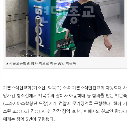
뉴
색
▲서울고등법원 청사 밖으로 이동 중인 박은숙
기쁜소식선교회(기소선, 박옥수) 소속 기쁜소식인천교회 아동학대 사
망사건 항소심에서 박옥수의 딸이자 아동학대 등 혐의를 받는 박은숙
(그라시아스합창단 단장)에게 검찰이 무기징역을 구형했다. 함께 기
소된 조○○과 김○○에겐 각각 징역 30년, 피해자의 친모인 함○○
에게는 징역 5년이 구형됐다.