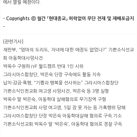
에서 열릴 예정이다.​
- Copyrights ⓒ 월간 「현대종교」 허락없이 무단 전재 및 재배포금지
-
[관련기사]
재판부, “엄마의 도리도, 자녀에 대한 애정도 없었나?” 기쁜소식선교
회 아동학대사망사건
박옥수 구원파 IYF 월드캠프 반대 1인 시위
그라시아스합창단, 박은숙 단장 구속에도 활동 지속
납치·감금·폭행, “기쁨과 행복을 선사하는” 그라시아스합창단
기쁜소식인천교회 여고생 사망사건, 박은숙 등 3명 실형
박옥수 딸 박은숙, 아동학대 살해혐의로 무기징역 구형
기쁜소식인천교회 사망 여고생, 5일 잠 못 자는 등 가혹행위 당해
그라시아스합창단 단장 박은숙 아동학대살해 혐의로 구속 기소
기쁜소식선교회 박옥수 딸 ‘박은숙’, 아동학대 혐의로 경찰 구속