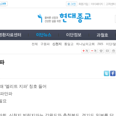
로그인
0,149
회원가입
마이페이지
고객센터
전체
구원파
신천지
통일교
하나님의교회
JMS
이단/말
지파
때 ‘엘리트 지파’ 칭호 들어
 일파만파
 필요
, 신천지 빌립지파는 강원도와 충청북도, 경기도 일부를 담