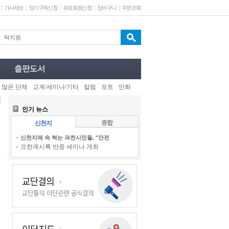
기사제보
정기구독신청
유료회원신청
장바구니
주문조회
 많은 단체
교계/세미나/기타
칼럼
포토
만화
인기 뉴스
종합
신천지
신천지에 속 썩는 과천시민들, “안전
요한계시록 반증 세미나 개최