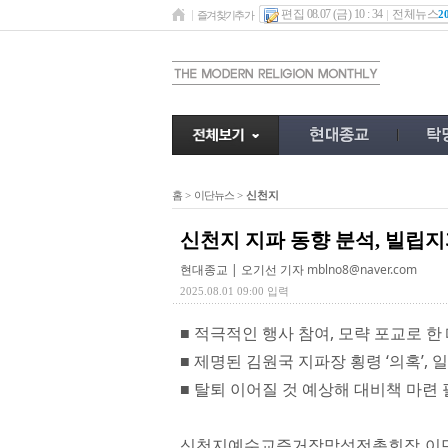
편집 08.07 (금) 10 : 34
전체뉴스
2
즐겨찾기추가
홈
>
이단뉴스
>
신천지
신천지 지파 동향 분석, 빌립
현대종교 | 오기선 기자
mblno8@naver.com
2025.08.01 09:00 입력
■ 적극적인 행사 참여, 모략 포교로 한 
■ 제명된 김원국 지파장 횡령 ‘의혹’,
■ 탈퇴 이어질 것 예상해 대비책 마련
신천지예수교증거장막성전총회장 이만희