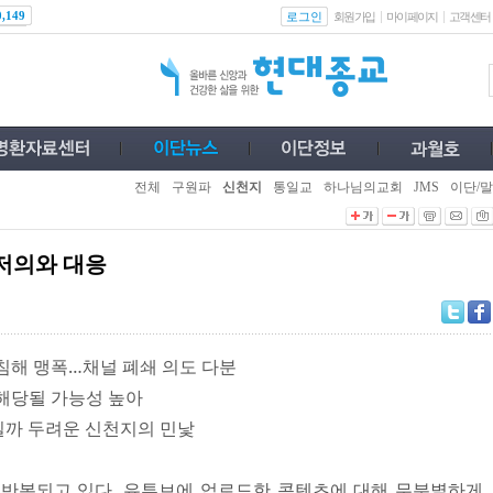
로그인
0,149
회원가입
마이페이지
고객센터
전체
구원파
신천지
통일교
하나님의교회
JMS
이단/말
저의와 대응
 침해 맹폭…채널 폐쇄 의도 다분
 해당될 가능성 높아
혀질까 두려운 신천지의 민낯
 반복되고 있다. 유튜브에 업로드한 콘텐츠에 대해 무분별하게