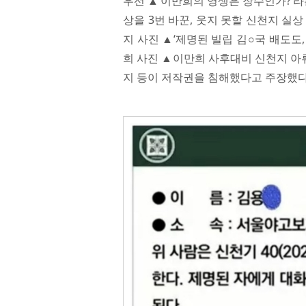
우선 ▲‘이만희의 영생은 장수인가?’라
상을 3번 바꾼, 웃지 못할 신천지 실
지 사진 ▲‘제명된 빌립 김○국 배도도
희 사진 ▲이만희 사후대비 신천지 아
지 등이 저작권을 침해했다고 주장했다