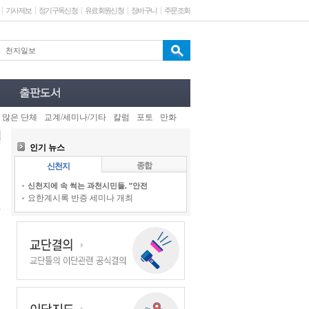
기사제보
정기구독신청
유료회원신청
장바구니
주문조회
 많은 단체
교계/세미나/기타
칼럼
포토
만화
인기 뉴스
종합
신천지
신천지에 속 썩는 과천시민들, “안전
요한계시록 반증 세미나 개최