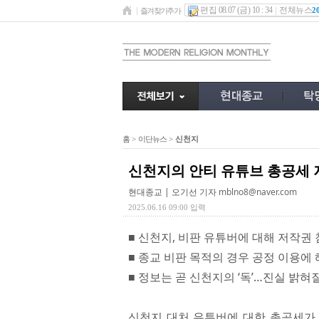
편집 08.07 (금) 10 : 34
전체뉴스
2
즐겨찾기추가
홈
>
이단뉴스
>
신천지
신천지의 안티 유튜브 총공세 
현대종교 | 오기선 기자
mblno8@naver.com
2025.06.16 09:00 입력
■ 신천지, 비판 유튜버에 대해 저작권
■ 종교 비판 목적의 경우 공정 이용에
■ 정보는 곧 신천지의 ‘독’…진실 밝
신천지 대처 유튜버에 대한 총공세가