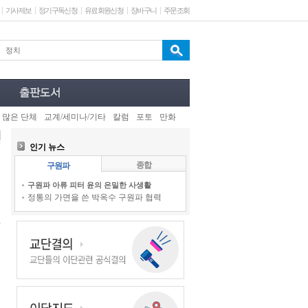
기사제보
정기구독신청
유료회원신청
장바구니
주문조회
 많은 단체
교계/세미나/기타
칼럼
포토
만화
인기 뉴스
종합
구원파
구원파 아류 피터 윤의 은밀한 사생활
정통의 가면을 쓴 박옥수 구원파 협력