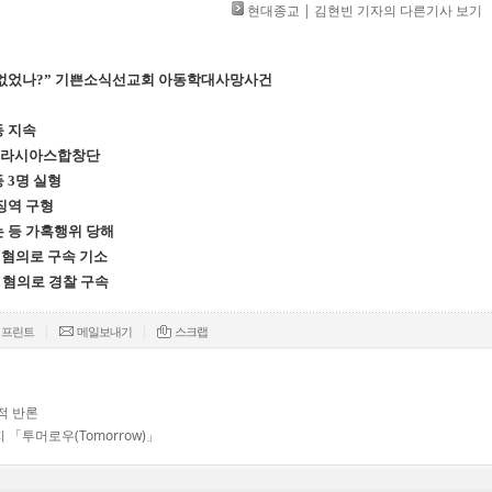
현대종교 | 김현빈 기자의 다른기사 보기
도 없었나?” 기쁜소식선교회 아동학대사망사건
동 지속
 그라시아스합창단
 3명 실형
징역 구형
는 등 가혹행위 당해
혐의로 구속 기소
 혐의로 경찰 구속
|
|
프린트
메일보내기
스크랩
적 반론
 「투머로우(Tomorrow)」