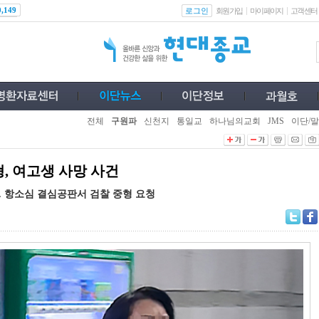
로그인
0,149
회원가입
마이페이지
고객센터
전체
구원파
신천지
통일교
하나님의교회
JMS
이단/말
, 여고생 사망 사건
5년… 항소심 결심공판서 검찰 중형 요청