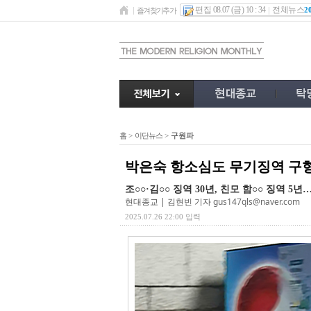
편집 08.07 (금) 10 : 34
전체뉴스
2
즐겨찾기추가
홈
>
이단뉴스
>
구원파
박은숙 항소심도 무기징역 구형
조○○·김○○ 징역 30년, 친모 함○○ 징역 
현대종교 | 김현빈 기자
gus147qls@naver.com
2025.07.26 22:00 입력