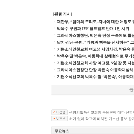
[관련기사]
재판부, “엄마의 도리도, 자녀에 대한 애정
박옥수 구원파 IYF 월드캠프 반대 1인 시위
그라시아스합창단, 박은숙 단장 구속에도 활
납치·감금·폭행, “기쁨과 행복을 선사하는”
기쁜소식인천교회 여고생 사망사건, 박은숙 등
박옥수 딸 박은숙, 아동학대 살해혐의로 무기
기쁜소식인천교회 사망 여고생, 5일 잠 못 자
그라시아스합창단 단장 박은숙 아동학대살해 
기쁜소식선교회 박옥수 딸 ‘박은숙’, 아동학대
생명의말씀선교회의 구원론에 대한 신학
허가 없이 학교에 비치된 기소선 홍보 잡지
주요뉴스