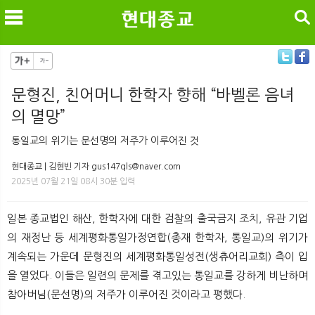
검색
문형진, 친어머니 한학자 향해 “바벨론 음녀
의 멸망”
메
검
통일교의 위기는 문선명의 저주가 이루어진 것
현대종교 | 김현빈 기자 gus147qls@naver.com
2025년 07월 21일 08시 30분 입력
일본 종교법인 해산, 한학자에 대한 검찰의 출국금지 조치, 유관 기업
의 재정난 등 세계평화통일가정연합(총재 한학자, 통일교)의 위기가
계속되는 가운데 문형진의 세계평화통일성전(생츄어리교회) 측이 입
을 열었다. 이들은 일련의 문제를 겪고있는 통일교를 강하게 비난하며
참아버님(문선명)의 저주가 이루어진 것이라고 평했다.