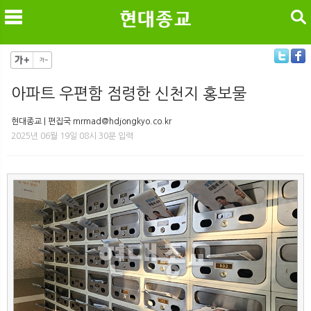
검색
아파트 우편함 점령한 신천지 홍보물
메
검
현대종교 | 편집국 mrmad@hdjongkyo.co.kr
2025년 06월 19일 08시 30분 입력