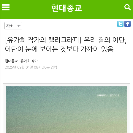
검색
[유가희 작가의 캘리그라피] 우리 곁의 이단,
이단이 눈에 보이는 것보다 가까이 있음
메
검
현대종교 | 유가희 작가
2025년 09월 01일 08시 30분 입력