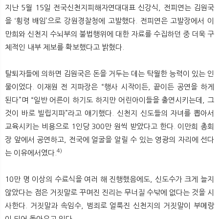
지난 5월 15일 전국신천지피해자연대대표 신강식, 전피연는 김원국
을 ‘횡령 배임’으로 강원경찰청에 고발했다. 전피연은 고발장에서 이
만희와 신천지 수뇌부의 불법행위에 대한 자료를 수집하던 중 더욱 구
체적인 내부 제보를 확보했다고 밝혔다.
탈퇴자들에 의하면 김원국은 돈을 거두는 데는 탁월한 능력이 있는 인
물이었다. 이재원 전 지파장은 “행사 시작이든, 끝이든 공연을 하게
된다”며 “일반 어른이 하기도 하지만 어린아이들을 출연시키는데, 그
것이 바로 빌립지파”라고 얘기했다. 신천지 신도들의 자녀를 뽑아서
교육시키는 비용으로 1인당 300만 원씩 받았다고 한다. 이만희 총회
장 앞에서 공연하고, 전국에 얼굴을 알릴 수 있는 영광의 자리에 선다
4)
는 이유에서였다.
10만 명 이상의 수료식을 여러 해 진행했음에도, 신도수가 크게 늘지
않았다는 점은 거짓말로 꾸며진 진리는 무너질 수밖에 없다는 것을 시
사한다. 거짓말과 속임수, 범죄로 얼룩진 신천지의 거짓말이 부메랑
이 되어 돌아오고 있다.