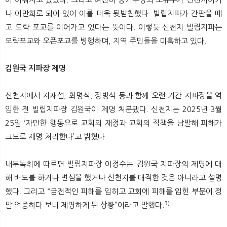
나 이만희로 되어 있어 이를 더욱 뒷받침했다. 빌립지파가 간판을 떼
고 모략 포교를 이어가고 있다는 뜻이다. 이렇듯 신천지 빌립지파는
모략포교와 오픈포교를 병행하며, 지역 주민들을 미혹하고 있다.
김원국 지파장 제명
신천지에서 지재섭, 최명석, 장방식 등과 함께 오랜 기간 지파장을 역
임한 전 빌립지파장 김원국이 제명 처분됐다. 신천지는 2025년 3월
25일 ‘자만한 행동으로 교회의 재정과 교회의 직책을 남발해 피해가
크므로 제명 처리한다’고 밝혔다.
내부녹취에 따르면 빌립지파장 이정수는 김원국 지파장의 제명에 대
해 배도를 하거나 변심을 했거나 신천지를 대적한 것은 아니라고 설명
했다. 그리고 “금전적인 피해를 입히고 교회에 피해를 입힌 부분이 정
3)
말 엄중하다 보니 제명하게 된 상황”이라고 말했다.