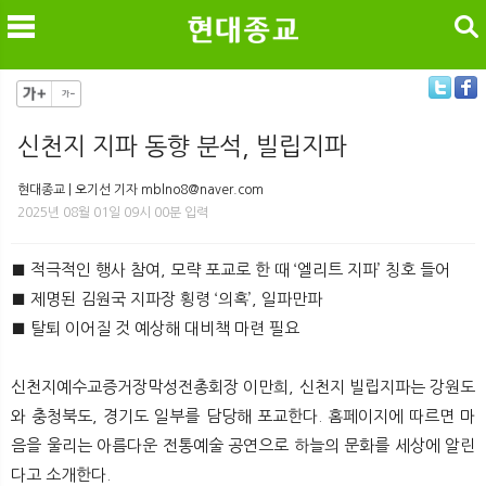
검색
신천지 지파 동향 분석, 빌립지파
메
검
현대종교 | 오기선 기자 mblno8@naver.com
2025년 08월 01일 09시 00분 입력
■ 적극적인 행사 참여, 모략 포교로 한 때 ‘엘리트 지파’ 칭호 들어
■ 제명된 김원국 지파장 횡령 ‘의혹’, 일파만파
■ 탈퇴 이어질 것 예상해 대비책 마련 필요
신천지예수교증거장막성전총회장 이만희, 신천지 빌립지파는 강원도
와 충청북도, 경기도 일부를 담당해 포교한다. 홈페이지에 따르면 마
음을 울리는 아름다운 전통예술 공연으로 하늘의 문화를 세상에 알린
다고 소개한다.