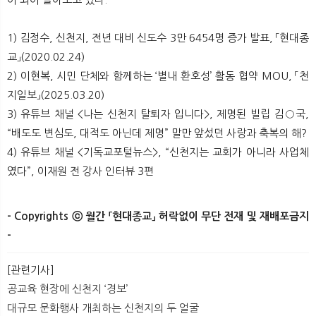
1) 김정수, 신천지, 전년 대비 신도수 3만 6454명 증가 발표, 「현대종
교」(2020.02.24)
2) 이현복, 시민 단체와 함께하는 ‘별내 환호성’ 활동 협약 MOU, 「천
지일보」(2025.03.20)
3) 유튜브 채널 <나는 신천지 탈퇴자 입니다>, 제명된 빌립 김○국,
“배도도 변심도, 대적도 아닌데 제명” 말만 앞섰던 사랑과 축복의 해?
4) 유튜브 채널 <기독교포털뉴스>, “신천지는 교회가 아니라 사업체
였다”, 이재원 전 강사 인터뷰 3편
- Copyrights ⓒ 월간 「현대종교」 허락없이 무단 전재 및 재배포금지
-
[관련기사]
공교육 현장에 신천지 ‘경보’
대규모 문화행사 개최하는 신천지의 두 얼굴