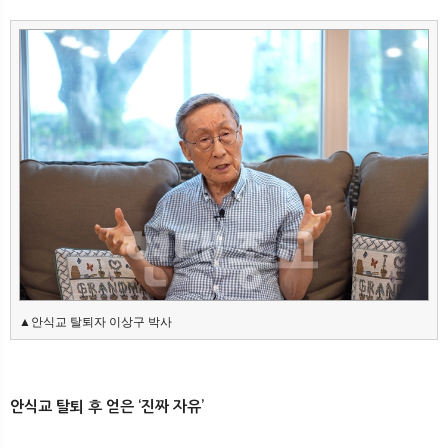
▲안식교 탈퇴자 이상구 박사
안식교 탈퇴 후 얻은 ‘진짜 자유’