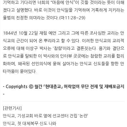
기억하고 기다리면 너희의 “마음에 안식”이 깃들 것이라는 뜻이 더해
졌다고 설명했다. 바로 이것이 안식일을 기억하여 거룩하게 지키라는
율법의 진정한 의미라는 것이다.(마11:28~29)
1844년 10월 22일 재림 예언 그리고 그에 따른 조사심판 교리는 안
식교의 근간이 되어 온 뿌리라고 할 수 있다. 이러한 안식교의 교리적
오류에 대해 이상구 박사는 ‘참람’이라고 결론짓는다. 용기와 결단으
로 안식교를 탈퇴한 이 박사와의 인터뷰 곳곳에는 참람한 교리를 합리
화하며, 왜곡된 선민의식에 묻혀 살아가는 안식교 신도들을 향한 안
타까움이 묻어있다.
- Copyrights ⓒ 월간 「현대종교」 허락없이 무단 전재 및 재배포금지
-
[관련기사]
안식교, 기성교회 바로 옆에 선교센터 건립 ‘논란’
안식교, 첫 대체복무 신도 나와