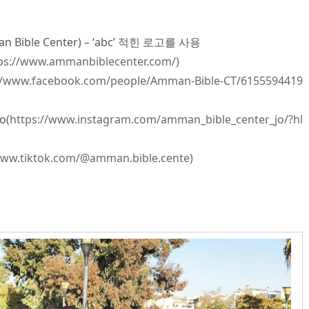
ible Center) – ‘abc’ 적힌 로고를 사용
ps://www.ammanbiblecenter.com/)
//www.facebook.com/people/Amman-Bible-CT/6155594419
o(
https://www.instagram.com/amman_bible_center_jo/?hl
www.tiktok.com/@amman.bible.cente)