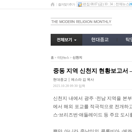
편집 08.07 (금) 10 : 34
전체뉴스
2
즐겨찾기추가
홈
>
이단뉴스
>
신천지
중동 지역 신천지 현황보고서 
현대종교 | 에스라 김 목사
2025.10.28 09:30 입력
신천지 내에서 광주 ·전남 지역을 본
에서 해외 포교를 적극적으로 전개하고 
스·브리즈번·애들레이드 등 주요 도시
뿐만 아니라 중남미의 콜롬비아 ·에콰