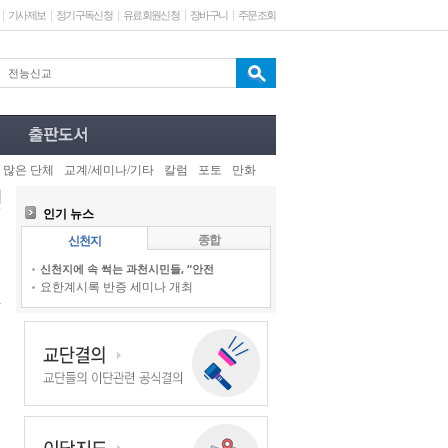
기사제보
정기구독신청
유료회원신청
장바구니
주문조회
 많은 단체
교계/세미나/기타
칼럼
포토
만화
인기 뉴스
종합
신천지
신천지에 속 썩는 과천시민들, “안전
요한계시록 반증 세미나 개최