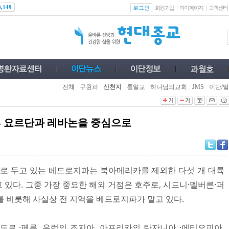
로그인
0,149
회원가입
마이페이지
고객센터
전체
구원파
신천지
통일교
하나님의교회
JMS
이단/말
– 요르단과 레바논을 중심으로
부로 두고 있는 베드로지파는 북아메리카를 제외한 다섯 개 대륙
있다. 그중 가장 중요한 해외 거점은 호주로, 시드니·멜버른·퍼
를 비롯해 사실상 전 지역을 베드로지파가 맡고 있다.
도르 ·페루, 유럽의 조지아, 아프리카의 탄자니아 ·에티오피아,