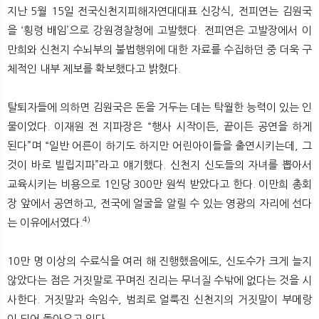
지난 5월 15일 전국신천지피해자연대대표 신강식, 전피연는 김원국
을 ‘횡령 배임’으로 강원경찰청에 고발했다. 전피연은 고발장에서 이
만희와 신천지 수뇌부의 불법행위에 대한 자료를 수집하던 중 더욱 구
체적인 내부 제보를 확보했다고 밝혔다.
탈퇴자들에 의하면 김원국은 돈을 거두는 데는 탁월한 능력이 있는 인
물이었다. 이재원 전 지파장은 “행사 시작이든, 끝이든 공연을 하게
된다”며 “일반 어른이 하기도 하지만 어린아이들을 출연시키는데, 그
것이 바로 빌립지파”라고 얘기했다. 신천지 신도들의 자녀를 뽑아서
교육시키는 비용으로 1인당 300만 원씩 받았다고 한다. 이만희 총회
장 앞에서 공연하고, 전국에 얼굴을 알릴 수 있는 영광의 자리에 선다
4)
는 이유에서였다.
10만 명 이상의 수료식을 여러 해 진행했음에도, 신도수가 크게 늘지
않았다는 점은 거짓말로 꾸며진 진리는 무너질 수밖에 없다는 것을 시
사한다. 거짓말과 속임수, 범죄로 얼룩진 신천지의 거짓말이 부메랑
이 되어 돌아오고 있다.