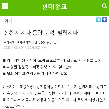
검색
신천지 지파 동향 분석, 빌립지파
메
검
현대종교 | 오기선 기자 mblno8@naver.com
2025년 08월 01일 09시 00분 입력
■ 적극적인 행사 참여, 모략 포교로 한 때 ‘엘리트 지파’ 칭호 들어
■ 제명된 김원국 지파장 횡령 ‘의혹’, 일파만파
■ 탈퇴 이어질 것 예상해 대비책 마련 필요
신천지예수교증거장막성전총회장 이만희, 신천지 빌립지파는 강원도
와 충청북도, 경기도 일부를 담당해 포교한다. 홈페이지에 따르면 마
음을 울리는 아름다운 전통예술 공연으로 하늘의 문화를 세상에 알린
다고 소개한다.