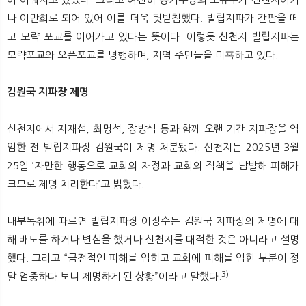
나 이만희로 되어 있어 이를 더욱 뒷받침했다. 빌립지파가 간판을 떼
고 모략 포교를 이어가고 있다는 뜻이다. 이렇듯 신천지 빌립지파는
모략포교와 오픈포교를 병행하며, 지역 주민들을 미혹하고 있다.
김원국 지파장 제명
신천지에서 지재섭, 최명석, 장방식 등과 함께 오랜 기간 지파장을 역
임한 전 빌립지파장 김원국이 제명 처분됐다. 신천지는 2025년 3월
25일 ‘자만한 행동으로 교회의 재정과 교회의 직책을 남발해 피해가
크므로 제명 처리한다’고 밝혔다.
내부녹취에 따르면 빌립지파장 이정수는 김원국 지파장의 제명에 대
해 배도를 하거나 변심을 했거나 신천지를 대적한 것은 아니라고 설명
했다. 그리고 “금전적인 피해를 입히고 교회에 피해를 입힌 부분이 정
3)
말 엄중하다 보니 제명하게 된 상황”이라고 말했다.