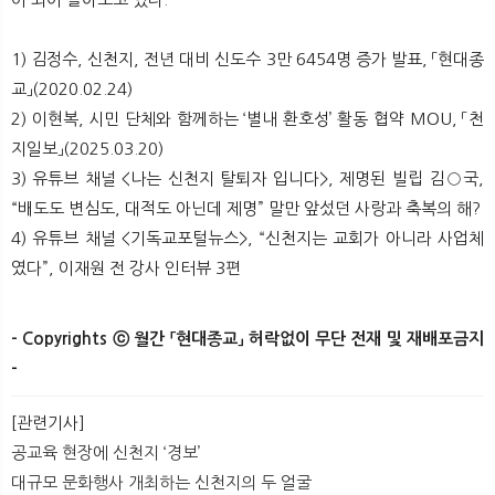
1) 김정수, 신천지, 전년 대비 신도수 3만 6454명 증가 발표, 「현대종
교」(2020.02.24)
2) 이현복, 시민 단체와 함께하는 ‘별내 환호성’ 활동 협약 MOU, 「천
지일보」(2025.03.20)
3) 유튜브 채널 <나는 신천지 탈퇴자 입니다>, 제명된 빌립 김○국,
“배도도 변심도, 대적도 아닌데 제명” 말만 앞섰던 사랑과 축복의 해?
4) 유튜브 채널 <기독교포털뉴스>, “신천지는 교회가 아니라 사업체
였다”, 이재원 전 강사 인터뷰 3편
- Copyrights ⓒ 월간 「현대종교」 허락없이 무단 전재 및 재배포금지
-
[관련기사]
공교육 현장에 신천지 ‘경보’
대규모 문화행사 개최하는 신천지의 두 얼굴