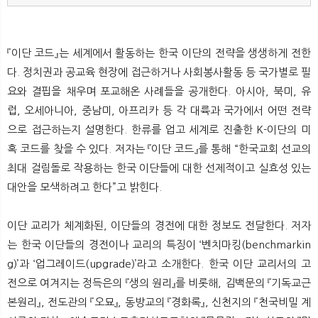
『이단 코드』는 세계에서 활동하는 한국 이단의 전략을 생생하게 전한
다. 정치권과 공교육 현장에 접근하거나 사회봉사활동 등 국가별로 필
요와 결핍을 채우며 포교해온 사례들을 공개한다. 아시아, 북미, 유
럽, 오세아니아, 중남미, 아프리카 등 각 대륙과 국가에서 어떤 전략
으로 접근하는지 설명한다. 한류를 업고 세계로 진출한 K-이단의 미
혹 코드를 찾을 수 있다. 저자는 『이단 코드』를 통해 “한국교회 선교의
최대 걸림돌로 작용하는 한국 이단들에 대한 선제적이고 실효성 있는
대안을 모색하려고 한다”고 밝힌다.
이단 교리가 체계화된, 이단들의 경전에 대한 정보도 전달한다. 저자
는 한국 이단들의 경전이나 교리의 특징이 ‘벤치마킹(benchmarkin
g)’과 ‘업그레이드(upgrade)’라고 소개한다. 한국 이단 교리서의 고
전으로 여겨지는 정득은의 『생의 원리』를 비롯해, 김백문의 『기독교근
본원리』, 전도관의 『오묘』, 동방교의 『경화록』, 신천지의 『천국비밀 계