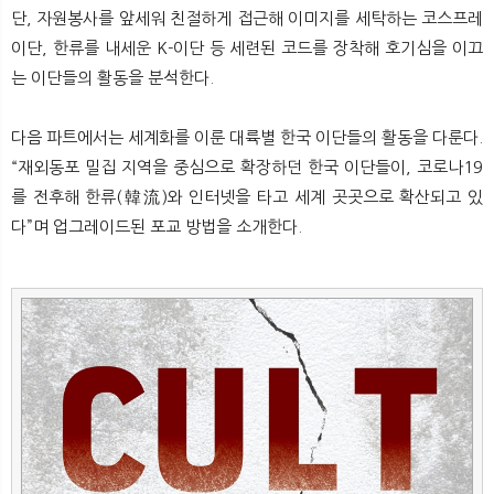
뉴
색
단, 자원봉사를 앞세워 친절하게 접근해 이미지를 세탁하는 코스프레
이단, 한류를 내세운 K-이단 등 세련된 코드를 장착해 호기심을 이끄
는 이단들의 활동을 분석한다.
다음 파트에서는 세계화를 이룬 대륙별 한국 이단들의 활동을 다룬다.
“재외동포 밀집 지역을 중심으로 확장하던 한국 이단들이, 코로나19
를 전후해 한류(韓流)와 인터넷을 타고 세계 곳곳으로 확산되고 있
다”며 업그레이드된 포교 방법을 소개한다.