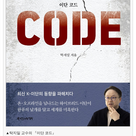
▲탁지일 교수의 『이단 코드』