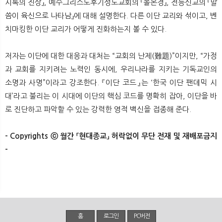
시록의 진상』, 예수그리스도후기성도교회의 『몰몬경』, 전능신교의 『말
씀이 육신으로 나타남』에 대해 설명한다. 다른 이단 교리와 섞이고, 벤
치마킹한 이단 교리가 어떻게 진화하는지 볼 수 있다.
저자는 이단에 대한 대응과 대처는 “교회의 난제(難題)”이지만, “가정
과 교회를 지키려는 노력인 동시에, 우리나라를 지키는 기독교인의
소명과 사명”이라고 강조한다. 『이단 코드』는 ‘한국 이단 팬데믹 시
대’라고 불리는 이 시대에 이단의 핵심 코드를 명확히 잡아, 이단을 바
로 진단하고 파악할 수 있는 강력한 영적 백신을 접종해 준다.
- Copyrights ⓒ 월간 「현대종교」 허락없이 무단 전재 및 재배포금지
-
홈
로그인
PC버전