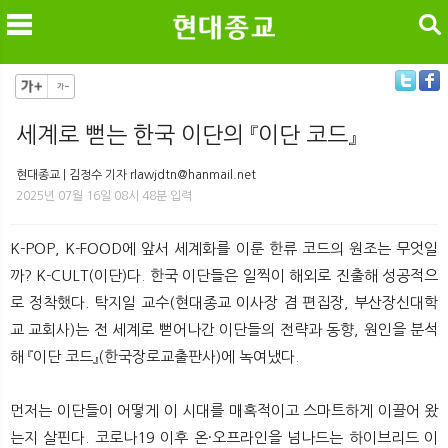
검색
세계로 뻗는 한국 이단의 『이단 코드』
메
검
현대종교 | 김정수 기자 rlawjdtn@hanmail.net
2025년 07월 16일 08시 48분 입력
K-POP, K-FOOD에 앞서 세계화를 이룬 한류 코드의 원조는 무엇일
까? K-CULT(이단)다. 한국 이단들은 일찍이 해외로 진출해 성공적으
로 정착했다. 탁지일 교수(현대종교 이사장 겸 편집장, 부산장신대학
교 교회사)는 전 세계로 뻗어나간 이단들의 전략과 동향, 원인을 분석
해 『이단 코드』(한국장로교출판사)에 녹여냈다.
먼저는 이단들이 어떻게 이 시대를 매혹적이고 스마트하게 이끌어 왔
는지 살핀다. 코로나19 이후 온·오프라인을 넘나드는 하이브리드 이