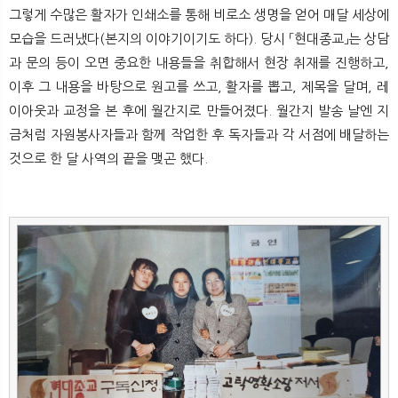
뉴
색
그렇게 수많은 활자가 인쇄소를 통해 비로소 생명을 얻어 매달 세상에
모습을 드러냈다(본지의 이야기이기도 하다). 당시 「현대종교」는 상담
과 문의 등이 오면 중요한 내용들을 취합해서 현장 취재를 진행하고,
이후 그 내용을 바탕으로 원고를 쓰고, 활자를 뽑고, 제목을 달며, 레
이아웃과 교정을 본 후에 월간지로 만들어졌다. 월간지 발송 날엔 지
금처럼 자원봉사자들과 함께 작업한 후 독자들과 각 서점에 배달하는
것으로 한 달 사역의 끝을 맺곤 했다.