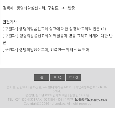
뉴
색
검색어 : 생명의말씀선교회, 구원론, 교리반증
관련기사
[ 구원파 ] 생명의말씀선교회 설교에 대한 성경적·교리적 반론 (1)
[ 구원파 ] 생명의말씀선교회의 깨달음과 믿음 그리고 회개에 대한 반
론
[ 구원파 ] 생명의말씀선교회, 건축헌금 위해 식품 판매
홈
로그인
PC버전
경기도 남양주시 순화궁로 249 별내파라곤 M1215
| 사업자등록번호 : 216-02-
64845
편집인, 청소년보호책임자:탁지일 | 발행인 : 탁지원
830-4455
830-4458
hd4391@hdjongkyo.co.kr
TEL : 031)
| FAX : 031)
| 이메일 :
Copyrightⓒ 2016 hdjongkyo. All right reserved