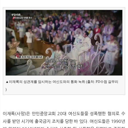
▲이재록의 성관계를 암시하는 여신도와의 통화 녹취 (출처: PD수첩 갈무리

)
이재록(사망)은 만민중앙교회 20대 여신도들을 성폭행한 혐의로 수
사를 받던 시기에 출국금지 조치를 당한 바 있다. 여신도들은 1990년