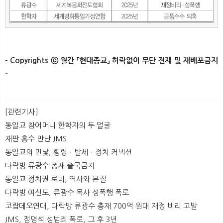
- Copyrights ⓒ 월간 「현대종교」 허락없이 무단 전재 및 재배포금지
-
[관련기사]
통일교 참어머니 한학자의 두 얼굴
재판 홍수 만난 JMS
통일교의 민낯, 횡령ㆍ탈세ㆍ정치 커넥션
다락방 류광수 총재 출국금지
통일교 정치권 로비, 역사와 본질
다락방 여신도, 류광수 목사 성폭행 폭로
코람데오연대, 다락방 류광수 총재 700억 원대 재정 비리 고발
JMS, 정명석 성범죄 폭로, 그 후 3년