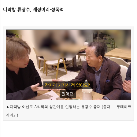
다락방 류광수, 재정비리·성폭력
▲다락방 여신도 A씨와의 성관계를 인정하는 류광수 총재 (출처: 「투데이코
리아」)