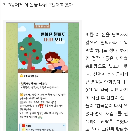
뉴
색
2, 3등에게 이 돈을 나눠주겠다고 했다.
또한 이 돈을 납부하지
않으면 탈퇴하라고 압
박을 하기도 했다. 하지
만 정작 1등은 이만희
총회장으로 발표가 됐
고, 신천지 신도들에게
큰 충격을 안겨줬다. 11
0만 원 벌금 강요 사건
이 터진 후 신천지 신도
들이 ‘천국문이 다시 열
렸다’면서 재입교를 권
유하는 연락을 돌렸다
고 한다. 그만큼 탈퇴하