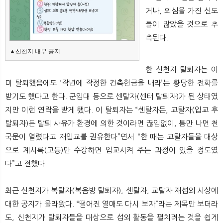
거나, 의심을 가진 신도
들이 많았을 것으로 추
측된다.
▲신천지 내부 공지
한 신천지 탈퇴자는 이
미 탈퇴했음에도 ‘작년에 작정한 건축헌금을 내라’는 황당한 전화를
받기도 했다고 한다. 군입대 등으로 센탈자(센터 탈퇴자)가 된 상태였
지만 이런 연락을 받게 됐다. 이 탈퇴자는 “센탈자든, 교탈자(입교 후
탈퇴자)든 탈퇴 사유가 환경에 의한 것이라면 끊임없이, 틈만 나면 천
국문이 열렸다고 재입교를 권유한다”면서 “한 때는 교탈자들을 대상
으로 계시록(고등)만 수강하면 입교시켜 주는 과정이 있을 정도였
다”고 전했다.
최근 신천지가 복탈자(복음방 탈퇴자), 센탈자, 교탈자 재섭외 시상에
대한 공지가 올라왔다. “떨어진 열매도 다시 보자”라는 제목만 보더라
도, 신천지가 탈퇴자들을 대상으로 섭외 활동을 펼치려는 것을 쉽게