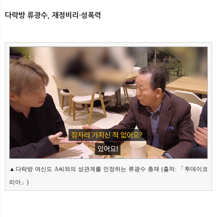
다락방 류광수, 재정비리·성폭력
▲다락방 여신도 A씨와의 성관계를 인정하는 류광수 총재 (출처: 「투데이코
리아」)