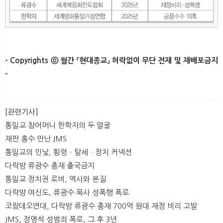
- Copyrights ⓒ 월간 「현대종교」 허락없이 무단 전재 및 재배포금지
-
[관련기사]
통일교 참어머니 한학자의 두 얼굴
재판 홍수 만난 JMS
통일교의 민낯, 횡령ㆍ탈세ㆍ정치 커넥션
다락방 류광수 총재 출국금지
통일교 정치권 로비, 역사와 본질
다락방 여신도, 류광수 목사 성폭행 폭로
코람데오연대, 다락방 류광수 총재 700억 원대 재정 비리 고발
JMS, 정명석 성범죄 폭로, 그 후 3년