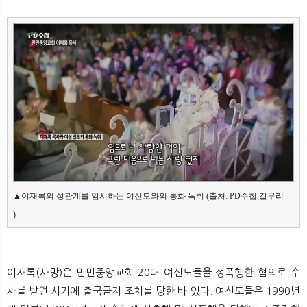
▲이재록의 성관계를 암시하는 여신도와의 통화 녹취 (출처: PD수첩 갈무리

)
이재록(사망)은 만민중앙교회 20대 여신도들을 성폭행한 혐의로 수
사를 받던 시기에 출국금지 조치를 당한 바 있다. 여신도들은 1990년