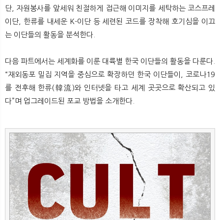
뉴
색
단, 자원봉사를 앞세워 친절하게 접근해 이미지를 세탁하는 코스프레
이단, 한류를 내세운 K-이단 등 세련된 코드를 장착해 호기심을 이끄
는 이단들의 활동을 분석한다.
다음 파트에서는 세계화를 이룬 대륙별 한국 이단들의 활동을 다룬다.
“재외동포 밀집 지역을 중심으로 확장하던 한국 이단들이, 코로나19
를 전후해 한류(韓流)와 인터넷을 타고 세계 곳곳으로 확산되고 있
다”며 업그레이드된 포교 방법을 소개한다.