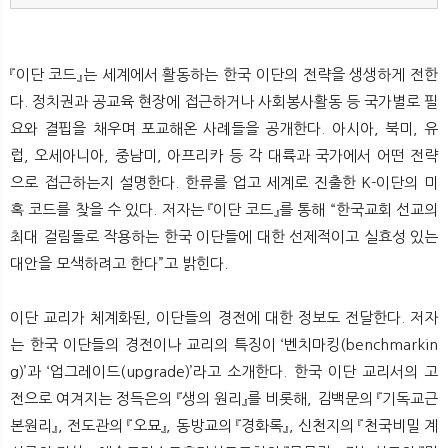
『이단 코드』는 세계에서 활동하는 한국 이단의 전략을 생생하게 전한
다. 정치권과 공교육 현장에 접근하거나 사회봉사활동 등 국가별로 필
요와 결핍을 채우며 포교해온 사례들을 공개한다. 아시아, 북미, 유
럽, 오세아니아, 중남미, 아프리카 등 각 대륙과 국가에서 어떤 전략
으로 접근하는지 설명한다. 한류를 업고 세계로 진출한 K-이단의 미
혹 코드를 찾을 수 있다. 저자는 『이단 코드』를 통해 “한국교회 선교의
최대 걸림돌로 작용하는 한국 이단들에 대한 선제적이고 실효성 있는
대안을 모색하려고 한다”고 밝힌다.
이단 교리가 체계화된, 이단들의 경전에 대한 정보도 전달한다. 저자
는 한국 이단들의 경전이나 교리의 특징이 ‘벤치마킹(benchmarkin
g)’과 ‘업그레이드(upgrade)’라고 소개한다. 한국 이단 교리서의 고
전으로 여겨지는 정득은의 『생의 원리』를 비롯해, 김백문의 『기독교근
본원리』, 전도관의 『오묘』, 동방교의 『경화록』, 신천지의 『천국비밀 계