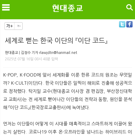
검색
세계로 뻗는 한국 이단의 『이단 코드』
메
검
현대종교 | 김정수 기자 rlawjdtn@hanmail.net
2025년 07월 16일 08시 48분 입력
K-POP, K-FOOD에 앞서 세계화를 이룬 한류 코드의 원조는 무엇일
까? K-CULT(이단)다. 한국 이단들은 일찍이 해외로 진출해 성공적으
로 정착했다. 탁지일 교수(현대종교 이사장 겸 편집장, 부산장신대학
교 교회사)는 전 세계로 뻗어나간 이단들의 전략과 동향, 원인을 분석
해 『이단 코드』(한국장로교출판사)에 녹여냈다.
먼저는 이단들이 어떻게 이 시대를 매혹적이고 스마트하게 이끌어 왔
는지 살핀다. 코로나19 이후 온·오프라인을 넘나드는 하이브리드 이