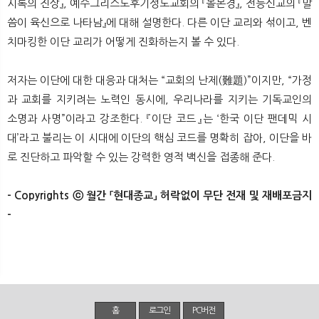
시록의 진상』, 예수그리스도후기성도교회의 『몰몬경』, 전능신교의 『말
씀이 육신으로 나타남』에 대해 설명한다. 다른 이단 교리와 섞이고, 벤
치마킹한 이단 교리가 어떻게 진화하는지 볼 수 있다.
저자는 이단에 대한 대응과 대처는 “교회의 난제(難題)”이지만, “가정
과 교회를 지키려는 노력인 동시에, 우리나라를 지키는 기독교인의
소명과 사명”이라고 강조한다. 『이단 코드』는 ‘한국 이단 팬데믹 시
대’라고 불리는 이 시대에 이단의 핵심 코드를 명확히 잡아, 이단을 바
로 진단하고 파악할 수 있는 강력한 영적 백신을 접종해 준다.
- Copyrights ⓒ 월간 「현대종교」 허락없이 무단 전재 및 재배포금지
-
홈
로그인
PC버전