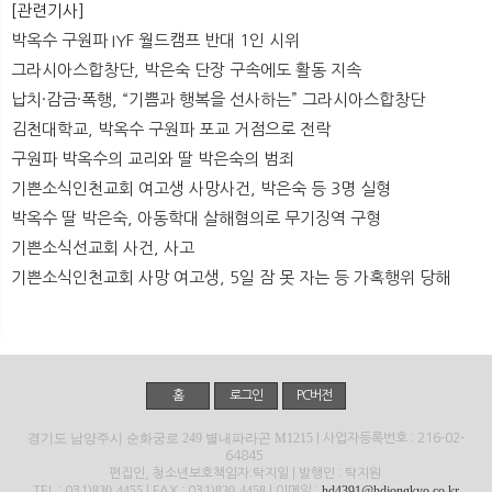
[관련기사]
박옥수 구원파 IYF 월드캠프 반대 1인 시위
그라시아스합창단, 박은숙 단장 구속에도 활동 지속
납치·감금·폭행, “기쁨과 행복을 선사하는” 그라시아스합창단
김천대학교, 박옥수 구원파 포교 거점으로 전락
구원파 박옥수의 교리와 딸 박은숙의 범죄
기쁜소식인천교회 여고생 사망사건, 박은숙 등 3명 실형
박옥수 딸 박은숙, 아동학대 살해혐의로 무기징역 구형
기쁜소식선교회 사건, 사고
기쁜소식인천교회 사망 여고생, 5일 잠 못 자는 등 가혹행위 당해
홈
로그인
PC버전
경기도 남양주시 순화궁로 249 별내파라곤 M1215
| 사업자등록번호 : 216-02-
64845
편집인, 청소년보호책임자:탁지일 | 발행인 : 탁지원
830-4455
830-4458
hd4391@hdjongkyo.co.kr
TEL : 031)
| FAX : 031)
| 이메일 :