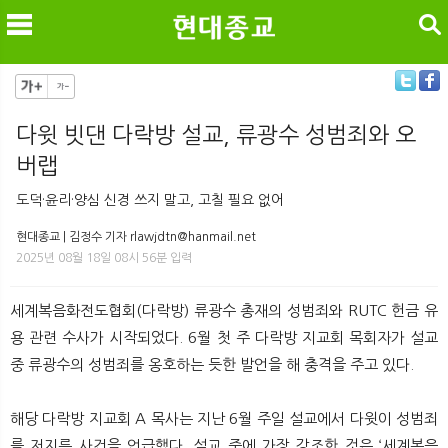
검색
다윗 빗댄 다락방 설교, 류광수 성범죄와 오
버랩
메
검
도덕·윤리·양심 신경 쓰지 말고, 고칠 필요 없어
현대종교 | 김정수 기자 rlawjdtn@hanmail.net
2025년 08월 18일 08시 56분 입력
세계복음화전도협회(다락방) 류광수 총재의 성범죄와 RUTC 헌금 유
용 관련 수사가 시작되었다. 6월 첫 주 다락방 지교회 목회자가 설교
중 류광수의 성범죄를 옹호하는 듯한 발언을 해 충격을 주고 있다.
해당 다락방 지교회 A 목사는 지난 6월 주일 설교에서 다윗이 성범죄
를 저지른 사건을 언급했다. 설교 중에 가장 강조한 것은 ‘세계복음