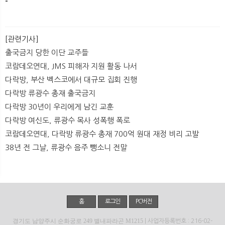
-
[관련기사]
출국금지 당한 이단 교주들
코람데오연대, JMS 피해자 지원 활동 나서
다락방, 부산 벡스코에서 대규모 집회 진행
다락방 류광수 총재 출국금지
다락방 30년이 우리에게 남긴 교훈
다락방 여신도, 류광수 목사 성폭행 폭로
코람데오연대, 다락방 류광수 총재 700억 원대 재정 비리 고발
38년 전 그날, 류광수 음주 뺑소니 전말
홈
로그인
PC버전
경기도 남양주시 순화궁로 249 별내파라곤 M1215
| 사업자등록번호 : 216-02-