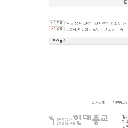
“세금 못 내겠다” 버틴 HWPL, 항소심에서도
신천지, 예장합동 교단 마크 도용 ‘의혹’
주요뉴스
회사소개
개인정보
|
경기
제 
상호