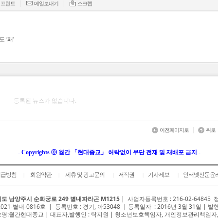
|
|
프린트
메일보내기
스크랩
 ‘패’
등록된 뉴스가 없습니다.
|
이전페이지로
위로
- Copyrights ⓒ 월간 「현대종교」 허락없이 무단 전재 및 재배포 금지 -
취급방침
회원약관
제휴 및 광고문의
저작권
기사제보
인터넷신문윤
|
|
|
|
|
도 남양주시 순화궁로 249 별내파라곤 M1215
|
사업자등록번호 : 216-02-64845
2021-별내-0816호 | 등록번호 : 경기, 아53048 | 등록일자 : 2016년 3월 31일 | 발
명:월간현대종교 | 대표자,발행인 : 탁지원 | 청소년보호책임자, 개인정보관리책임자,