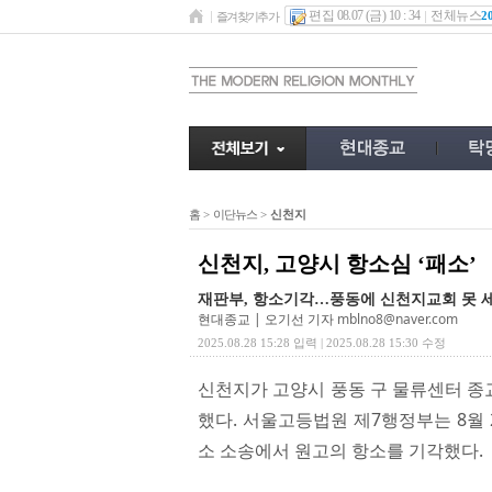
편집 08.07 (금) 10 : 34
전체뉴스
2
즐겨찾기추가
홈
>
이단뉴스
>
신천지
신천지, 고양시 항소심 ‘패소’
재판부, 항소기각…풍동에 신천지교회 못 
현대종교 | 오기선 기자
mblno8@naver.com
2025.08.28 15:28 입력 | 2025.08.28 15:30 수정
신천지가 고양시 풍동 구 물류센터 종
했다. 서울고등법원 제7행정부는 8월
소 소송에서 원고의 항소를 기각했다.