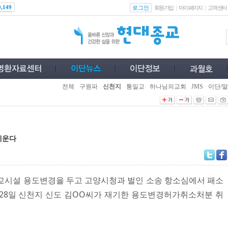
로그인
0,149
회원가입
마이페이지
고객센터
전체
구원파
신천지
통일교
하나님의교회
JMS
이단/말
세운다
교시설 용도변경을 두고 고양시청과 벌인 소송 항소심에서 패소
 28일 신천지 신도 김OO씨가 재기한 용도변경허가취소처분 취