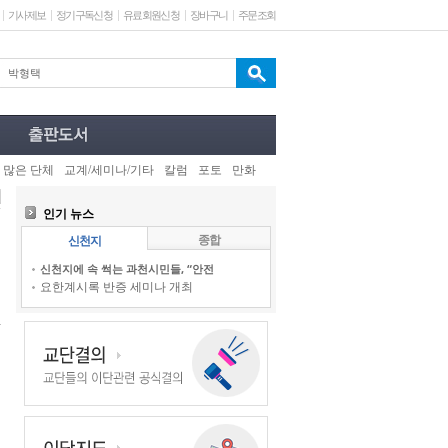
기사제보
정기구독신청
유료회원신청
장바구니
주문조회
 많은 단체
교계/세미나/기타
칼럼
포토
만화
인기 뉴스
종합
신천지
신천지에 속 썩는 과천시민들, “안전
요한계시록 반증 세미나 개최