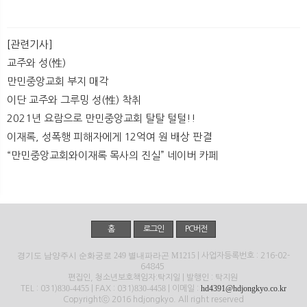
뉴
색
[관련기사]
교주와 성(性)
만민중앙교회 부지 매각
이단 교주와 그루밍 성(性) 착취
2021년 요람으로 만민중앙교회 탈탈 털털!!
이재록, 성폭행 피해자에게 12억여 원 배상 판결
“만민중앙교회와이재록 목사의 진실” 네이버 카페
홈
로그인
PC버전
경기도 남양주시 순화궁로 249 별내파라곤 M1215
| 사업자등록번호 : 216-02-
64845
편집인, 청소년보호책임자:탁지일 | 발행인 : 탁지원
830-4455
830-4458
hd4391@hdjongkyo.co.kr
TEL : 031)
| FAX : 031)
| 이메일 :
Copyrightⓒ 2016 hdjongkyo. All right reserved