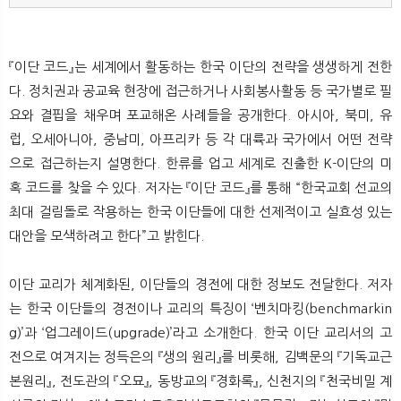
『이단 코드』는 세계에서 활동하는 한국 이단의 전략을 생생하게 전한
다. 정치권과 공교육 현장에 접근하거나 사회봉사활동 등 국가별로 필
요와 결핍을 채우며 포교해온 사례들을 공개한다. 아시아, 북미, 유
럽, 오세아니아, 중남미, 아프리카 등 각 대륙과 국가에서 어떤 전략
으로 접근하는지 설명한다. 한류를 업고 세계로 진출한 K-이단의 미
혹 코드를 찾을 수 있다. 저자는 『이단 코드』를 통해 “한국교회 선교의
최대 걸림돌로 작용하는 한국 이단들에 대한 선제적이고 실효성 있는
대안을 모색하려고 한다”고 밝힌다.
이단 교리가 체계화된, 이단들의 경전에 대한 정보도 전달한다. 저자
는 한국 이단들의 경전이나 교리의 특징이 ‘벤치마킹(benchmarkin
g)’과 ‘업그레이드(upgrade)’라고 소개한다. 한국 이단 교리서의 고
전으로 여겨지는 정득은의 『생의 원리』를 비롯해, 김백문의 『기독교근
본원리』, 전도관의 『오묘』, 동방교의 『경화록』, 신천지의 『천국비밀 계