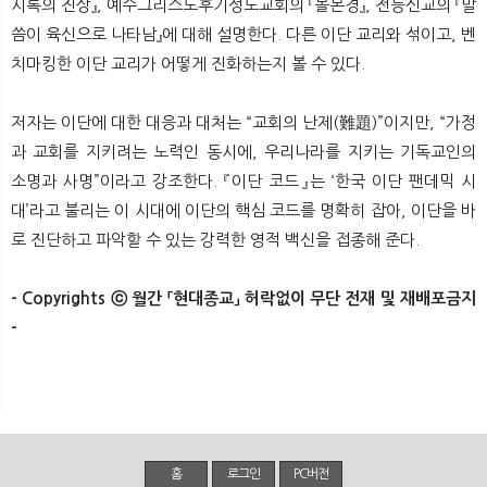
시록의 진상』, 예수그리스도후기성도교회의 『몰몬경』, 전능신교의 『말
씀이 육신으로 나타남』에 대해 설명한다. 다른 이단 교리와 섞이고, 벤
치마킹한 이단 교리가 어떻게 진화하는지 볼 수 있다.
저자는 이단에 대한 대응과 대처는 “교회의 난제(難題)”이지만, “가정
과 교회를 지키려는 노력인 동시에, 우리나라를 지키는 기독교인의
소명과 사명”이라고 강조한다. 『이단 코드』는 ‘한국 이단 팬데믹 시
대’라고 불리는 이 시대에 이단의 핵심 코드를 명확히 잡아, 이단을 바
로 진단하고 파악할 수 있는 강력한 영적 백신을 접종해 준다.
- Copyrights ⓒ 월간 「현대종교」 허락없이 무단 전재 및 재배포금지
-
홈
로그인
PC버전