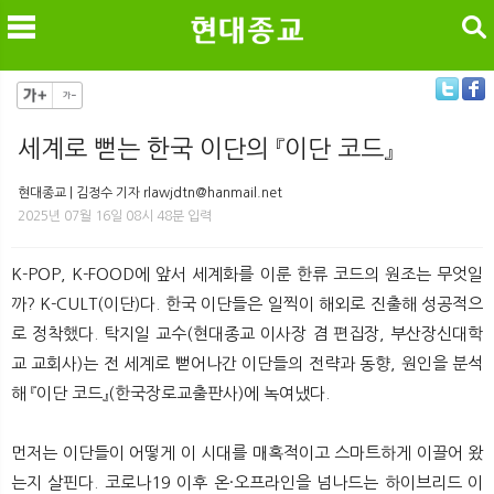
검색
세계로 뻗는 한국 이단의 『이단 코드』
메
검
현대종교 | 김정수 기자 rlawjdtn@hanmail.net
2025년 07월 16일 08시 48분 입력
K-POP, K-FOOD에 앞서 세계화를 이룬 한류 코드의 원조는 무엇일
까? K-CULT(이단)다. 한국 이단들은 일찍이 해외로 진출해 성공적으
로 정착했다. 탁지일 교수(현대종교 이사장 겸 편집장, 부산장신대학
교 교회사)는 전 세계로 뻗어나간 이단들의 전략과 동향, 원인을 분석
해 『이단 코드』(한국장로교출판사)에 녹여냈다.
먼저는 이단들이 어떻게 이 시대를 매혹적이고 스마트하게 이끌어 왔
는지 살핀다. 코로나19 이후 온·오프라인을 넘나드는 하이브리드 이