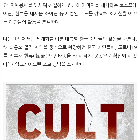
뉴
색
단, 자원봉사를 앞세워 친절하게 접근해 이미지를 세탁하는 코스프레
이단, 한류를 내세운 K-이단 등 세련된 코드를 장착해 호기심을 이끄
는 이단들의 활동을 분석한다.
다음 파트에서는 세계화를 이룬 대륙별 한국 이단들의 활동을 다룬다.
“재외동포 밀집 지역을 중심으로 확장하던 한국 이단들이, 코로나19
를 전후해 한류(韓流)와 인터넷을 타고 세계 곳곳으로 확산되고 있
다”며 업그레이드된 포교 방법을 소개한다.