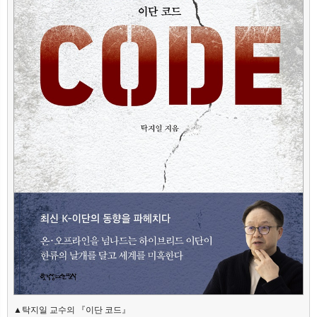
▲탁지일 교수의 『이단 코드』