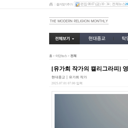
편집 08.07 (금) 10 : 34
전체뉴스
2
즐겨찾기추가
홈
>
이단뉴스
>
전체
[유가희 작가의 캘리그라피] 영
현대종교 | 유가희 작가
2025.07.01 07:00 입력