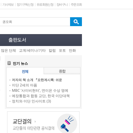
기사제보
정기구독신청
유료회원신청
장바구니
주문조회
 많은 단체
교계/세미나/기타
칼럼
포토
만화
인기 뉴스
종합
전체
저자의 책 소개 『요한계시록: 쉬운
이단 2세의 아픔
MBC ‘사이비헌터’, 연이은 수상 영예
예장통합과 합동 교단, 한국 이단대책
정치와 이단 인사이트 (3)