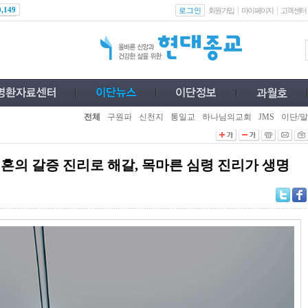
로그인
0,149
회원가입
마이페이지
고객센터
전체
구원파
신천지
통일교
하나님의교회
JMS
이단/말
혼의 갈증 진리로 해갈, 목마른 심령 진리가 생명