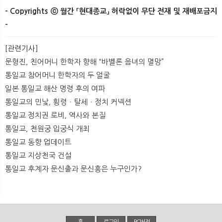
- Copyrights ⓒ 월간 「현대종교」 허락없이 무단 전재 및 재배포금지
-
[관련기사]
문형진, 친어머니 한학자 향해 “바벨론 음녀의 멸망”
통일교 참어머니 한학자의 두 얼굴
일본 통일교 해산 명령 후의 여파
통일교의 민낯, 횡령ㆍ탈세ㆍ정치 커넥션
통일교 정치권 로비, 역사와 본질
통일교, 천원궁 입궁식 개최
통일교 동향 업데이트
통일교 지상천국 건설
통일교 후계자 문신출과 문신흥은 누구인가?
홈
로그인
PC버전