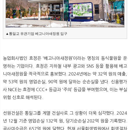
▲통일교 유관기업 베고니아새정원 입구
농업회사법인 효정은 ‘베고니아새정원’이라는 명칭의 동식물원을 운
영하는 기업이다. 효정은 지하철 내부 광고와 SNS 등을 활용해 베고
니아새정원을 적극적으로 홍보했다. 2024년에는 약 32억 원의 매출,
약 53억 원의 영업손실, 90억 원에 달하는 순손실을 냈다. 신용평가
사 NICE는 효정에 CCC+ 등급과 ‘주의’ 등급을 부여했으며, 이는 부실
위험 신호로 해석된다.
선원건설은 통일그룹 계열 건설사로 그 상황이 더욱 심각했다. 2024
년 12월 기준 영업손실 132억 원, 당기순손실 202억 원을 기록했다.
공사미수금은 657억 원에 달했다. 현재 서울회생법원에서 회생절차