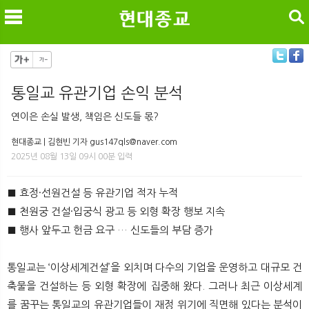
검색
통일교 유관기업 손익 분석
메
검
연이은 손실 발생, 책임은 신도들 몫?
현대종교 | 김현빈 기자 gus147qls@naver.com
2025년 08월 13일 09시 00분 입력
■ 효정·선원건설 등 유관기업 적자 누적
■ 천원궁 건설·입궁식 광고 등 외형 확장 행보 지속
■ 행사 앞두고 헌금 요구 … 신도들의 부담 증가​
통일교는 ‘이상세계건설’을 외치며 다수의 기업을 운영하고 대규모 건
축물을 건설하는 등 외형 확장에 집중해 왔다. 그러나 최근 이상세계
를 꿈꾸는 통일교의 유관기업들이 재정 위기에 직면해 있다는 분석이