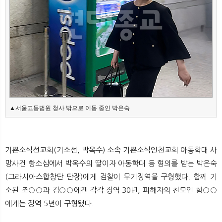
뉴
색
▲서울고등법원 청사 밖으로 이동 중인 박은숙
기쁜소식선교회(기소선, 박옥수) 소속 기쁜소식인천교회 아동학대 사
망사건 항소심에서 박옥수의 딸이자 아동학대 등 혐의를 받는 박은숙
(그라시아스합창단 단장)에게 검찰이 무기징역을 구형했다. 함께 기
소된 조○○과 김○○에겐 각각 징역 30년, 피해자의 친모인 함○○
에게는 징역 5년이 구형됐다.