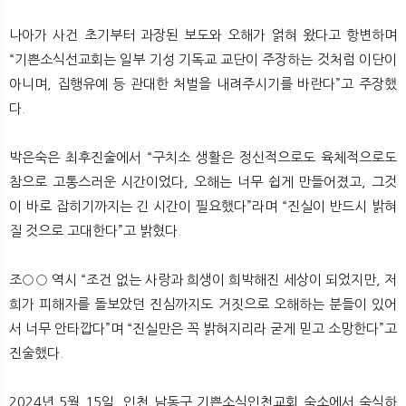
나아가 사건 초기부터 과장된 보도와 오해가 얽혀 왔다고 항변하며
“기쁜소식선교회는 일부 기성 기독교 교단이 주장하는 것처럼 이단이
아니며, 집행유예 등 관대한 처벌을 내려주시기를 바란다”고 주장했
다.
박은숙은 최후진술에서 “구치소 생활은 정신적으로도 육체적으로도
참으로 고통스러운 시간이었다, 오해는 너무 쉽게 만들어졌고, 그것
이 바로 잡히기까지는 긴 시간이 필요했다”라며 “진실이 반드시 밝혀
질 것으로 고대한다”고 밝혔다.
조○○ 역시 “조건 없는 사랑과 희생이 희박해진 세상이 되었지만, 저
희가 피해자를 돌보았던 진심까지도 거짓으로 오해하는 분들이 있어
서 너무 안타깝다”며 “진실만은 꼭 밝혀지리라 굳게 믿고 소망한다”고
진술했다.​
2024년 5월 15일, 인천 남동구 기쁜소식인천교회 숙소에서 숙식하