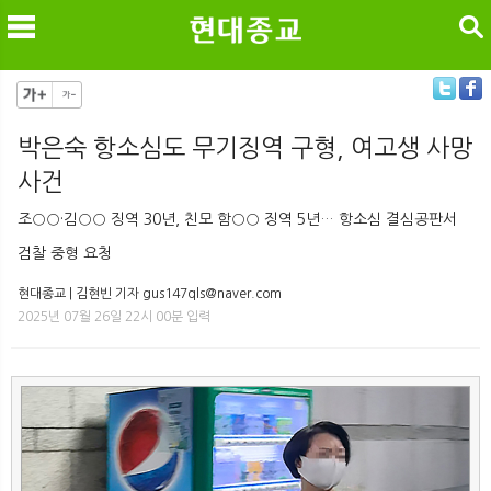
검색
박은숙 항소심도 무기징역 구형, 여고생 사망
사건
메
검
조○○·김○○ 징역 30년, 친모 함○○ 징역 5년… 항소심 결심공판서
검찰 중형 요청
현대종교 | 김현빈 기자 gus147qls@naver.com
2025년 07월 26일 22시 00분 입력