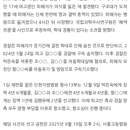
던 17세 여고생인 피해자가 의식을 잃은 채 발견됐다. 구조대가 도착
했을 때 피해자는 신체 전반에 멍과 결박 흔적이 있었다. 피해자는 병
원으로 옮겨졌으나 4시간 뒤 사망했다. 국립과학수사연구원은 ‘폐색
전증’을 사인으로 추정하며, 학대 정황이 있다는 소견을 밝혔다.
경찰은 피해자가 장기간에 걸친 학대로 인해 숨진 것으로 판단하고, 2
024년 5월 24일 피고 김○○을 검찰에 구속 송치했다. 이후 검찰은
박은숙을 비롯한 조○○, 김○○을 아동학대살해 혐의로, 피해자 모
친인 함○○씨를 아동유기 및 방임으로 구속기소했다.
1심 재판을 맡은 인천지방법원 형사13부는 12월 9일 박은숙에게 징
역 4년 6개월을, 김○○과 조○○에겐 4년 6개월과 4년을, 함○○에
게는 징역 1년에 집행유예 2년을 선고했다. 이에 피고인 측과 검찰 양
측 모두 양형 부당을 이유로 항소했고, 항소심이 진행 중이다.
해당 사건의 선고 공판은 2025년 9월 19일 오후 2시, 서울고등법원