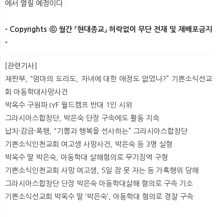
에서 열릴 예정이다.​
- Copyrights ⓒ 월간 「현대종교」 허락없이 무단 전재 및 재배포금지
-
[관련기사]
재판부, “엄마의 도리도, 자녀에 대한 애정도 없었나?” 기쁜소식선교
회 아동학대사망사건
박옥수 구원파 IYF 월드캠프 반대 1인 시위
그라시아스합창단, 박은숙 단장 구속에도 활동 지속
납치·감금·폭행, “기쁨과 행복을 선사하는” 그라시아스합창단
기쁜소식인천교회 여고생 사망사건, 박은숙 등 3명 실형
박옥수 딸 박은숙, 아동학대 살해혐의로 무기징역 구형
기쁜소식인천교회 사망 여고생, 5일 잠 못 자는 등 가혹행위 당해
그라시아스합창단 단장 박은숙 아동학대살해 혐의로 구속 기소
기쁜소식선교회 박옥수 딸 ‘박은숙’, 아동학대 혐의로 경찰 구속