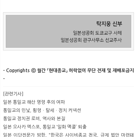
- Copyrights ⓒ 월간 「현대종교」 허락없이 무단 전재 및 재배포금지
-
[관련기사]
일본 통일교 해산 명령 후의 여파
통일교의 민낯, 횡령ㆍ탈세ㆍ정치 커넥션
통일교 정치권 로비, 역사와 본질
일본 오사카 엑스포, 통일교 ‘일화 맥콜’ 퇴출
일본 이단전문가 방한, “한국은 사이비종교 천국, 규제 법안 마련돼