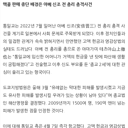
맥콜 판매 중단 배경은 아베 신조 전 총리 총격사건
통일교는 2022년 7월 일어난 아베 신조(安倍晋三) 전 총리 총격 사
건을 계기로 일본에서 사회 문제로 주목받게 되었다. 이후 정치인들과
의 밀접한 관계가 속속 밝혀지면서 만연했던 고액 헌금과 영감상법의
실태도 드러났다. 아베 전 총리를 총으로 쏜 야마가미 테츠야山上徹
也는 “통일교에 입신한 어머니가 거액의 헌금을 낸 탓에 파산해 생활
이 궁핍해졌다”고 진술했고 이후 신도 부모를 둔 ‘종교 2세’에 대한 관
심이 쏠리고 있는 형국이다.
도쿄지방법원은 올해 3월 “유례없는 막대한 피해를 발생시켰고 지금
도 유사한 피해를 발생시킬 우려가 있는 상황이 남아 있다”며 종교법
인 해산명령을 결정했다. 2009년까지 1500여 명, 190억 엔이 넘는
피해가 발생한 점을 인정한 것이다.
이에 대해 통일교 측은 4월 7일 즉각 항고했다. 고액 헌금과 영감상법