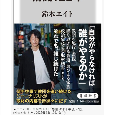
▲스즈키 에이토씨의 저서『통일교와의 투쟁, 22년』
(카도카와 신서 / 2025월 3월 10일 출판)