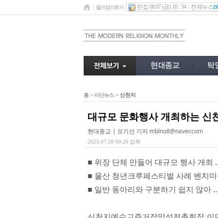
편집 08.07 (금) 10 : 34
전체뉴스
2
즐겨찾기추가
홈
>
이단뉴스
>
신천지
대규모 문화행사 개최하는 신천
현대종교 | 오기선 기자
mblno8@naver.com
2025.07.28 09:20 입력
■ 위장 단체 만들어 대규모 행사 개최 
■ 울산 청년크루페스티벌 사례 벤치마
■ 일반 동아리와 구분하기 쉽지 않아 
신천지예수교증거장막성전총회장 이만희