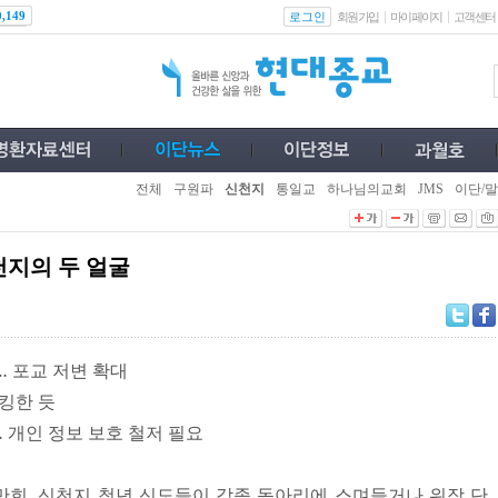
로그인
0,149
회원가입
마이페이지
고객센터
전체
구원파
신천지
통일교
하나님의교회
JMS
이단/말
지의 두 얼굴
… 포교 저변 확대
킹한 듯
… 개인 정보 보호 철저 필요
, 신천지 청년 신도들이 각종 동아리에 스며들거나 위장 단