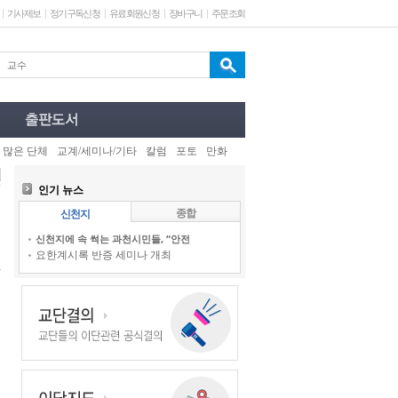
기사제보
정기구독신청
유료회원신청
장바구니
주문조회
 많은 단체
교계/세미나/기타
칼럼
포토
만화
인기 뉴스
종합
신천지
신천지에 속 썩는 과천시민들, “안전
요한계시록 반증 세미나 개최