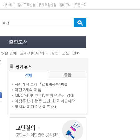
기사제보
정기구독신청
유료회원신청
장바구니
주문조회
 많은 단체
교계/세미나/기타
칼럼
포토
만화
인기 뉴스
종합
전체
저자의 책 소개 『요한계시록: 쉬운
이단 2세의 아픔
MBC ‘사이비헌터’, 연이은 수상 영예
예장통합과 합동 교단, 한국 이단대책
정치와 이단 인사이트 (3)