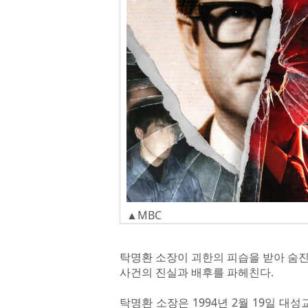
▲MBC
탁명환 소장이 괴한의 피습을 받아 숨진 
사건의 진실과 배후를 파헤친다.
탁명환 소장은 1994년 2월 19일 