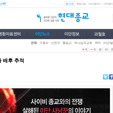
로그인
0,149
회원가입
마이페이지
고객센터
전체
구원파
신천지
통일교
하나님의교회
JMS
이단/말
 배후 추적