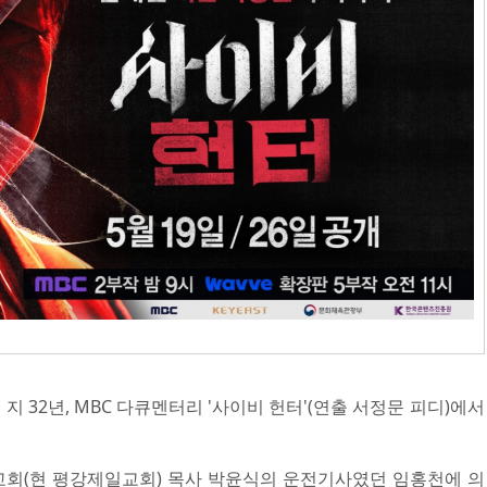
지 32년, MBC 다큐멘터리 '사이비 헌터'(연출 서정문 피디)에서
대성교회(현 평강제일교회) 목사 박윤식의 운전기사였던 임홍천에 의