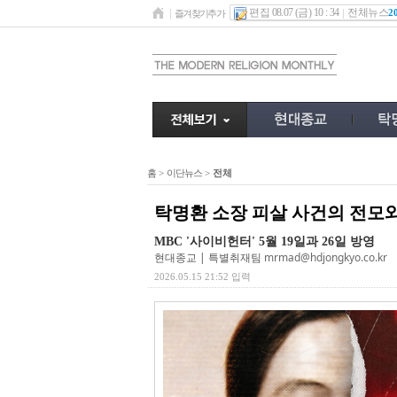
편집 08.07 (금) 10 : 34
전체뉴스
2
즐겨찾기추가
홈
>
이단뉴스
>
전체
탁명환 소장 피살 사건의 전모와
MBC '사이비헌터' 5월 19일과 26일 방영
현대종교 | 특별취재팀
mrmad@hdjongkyo.co.kr
2026.05.15 21:52 입력