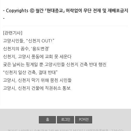
- Copyrights ⓒ 월간 「현대종교」 허락없이 무단 전재 및 재배포금지
-
[관련기사]
고양시민들, "신천지 OUT!”
신천지의 꼼수, ‘용도변경’
신천지, 고양시 풍동에 교회 못 세운다
궂은 날씨는 핑계일 뿐 고양시민들 신천지 건축 반대 행진
“신천지 일산 건축, 절대 반대”
고양시, 신천지 막기 위해 뭉친 시민들
고양시, 신천지 건물에 직권취소 통보
홈
로그인
PC버전
경기도 남양주시 순화궁로 249 별내파라곤 M1215
| 사업자등록번호 : 216-02-