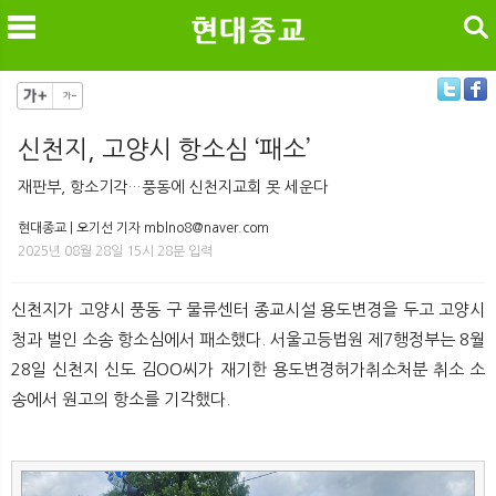
검색
신천지, 고양시 항소심 ‘패소’
메
검
재판부, 항소기각…풍동에 신천지교회 못 세운다
현대종교 | 오기선 기자 mblno8@naver.com
2025년 08월 28일 15시 28분 입력
신천지가 고양시 풍동 구 물류센터 종교시설 용도변경을 두고 고양시
청과 벌인 소송 항소심에서 패소했다. 서울고등법원 제7행정부는 8월
28일 신천지 신도 김OO씨가 재기한 용도변경허가취소처분 취소 소
송에서 원고의 항소를 기각했다.